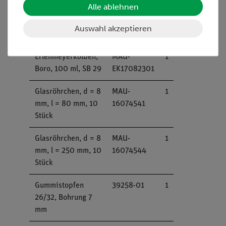
Alle ablehnen
Bechergläser, Boro,
46055-00
1
niedrige Form,
Auswahl akzeptieren
diverse Größen
Erlenmeyerkolben,
MAU-
1
Boro, 100 ml, SB 29
EK17082301
Glasröhrchen, d = 8
MAU-
1
mm, l = 80 mm, 10
16074541
Stück
Glasröhrchen, d = 8
MAU-
1
mm, l = 250 mm, 10
16074544
Stück
Gummistopfen
39258-01
1
26/32, Bohrung 7
mm