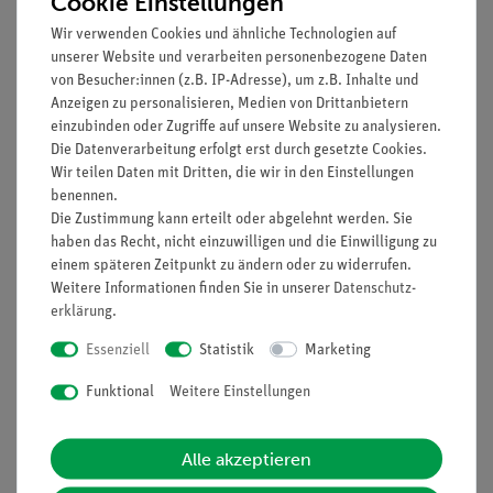
Cookie Einstellungen
Stativring, mit
37701-01
1
Wir verwenden Cookies und ähnliche Technologien auf
Muffe, d= 100 mm
unserer Website und verarbeiten personenbezogene Daten
von Besucher:innen (z.B. IP-Adresse), um z.B. Inhalte und
Anzeigen zu personalisieren, Medien von Drittanbietern
Drahtnetz mit
33287-01
1
einzubinden oder Zugriffe auf unsere Website zu analysieren.
Keramik, 160 x 160
Die Datenverarbeitung erfolgt erst durch gesetzte Cookies.
mm
Wir teilen Daten mit Dritten, die wir in den Einstellungen
benennen.
Stativklemme,
37715-01
1
Die Zustimmung kann erteilt oder abgelehnt werden. Sie
Spannweite 80 mm
haben das Recht, nicht einzuwilligen und die Einwilligung zu
mit Stellschraube
einem späteren Zeitpunkt zu ändern oder zu widerrufen.
Weitere Informationen finden Sie in unserer
Daten­schutz­
Laborbecher,
36011-01
1
erklärung
.
Kunststoff (PP),
Essenziell
Statistik
Marketing
100 ml
Funktional
Weitere Einstellungen
Bechergläser, Boro,
46054-00
1
niedrige Form,
Alle akzeptieren
diverse Größen