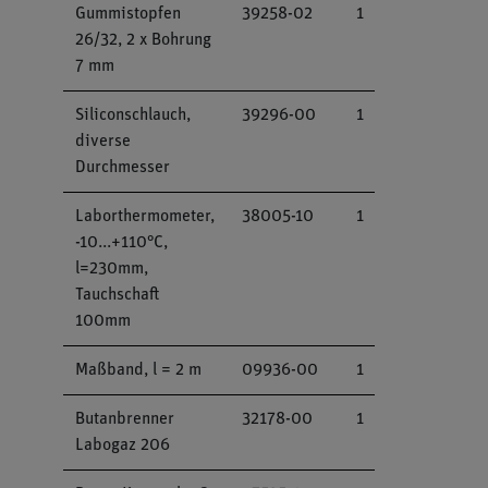
Gummistopfen
39258-02
1
26/32, 2 x Bohrung
7 mm
Siliconschlauch,
39296-00
1
diverse
Durchmesser
Laborthermometer,
38005-10
1
-10...+110°C,
l=230mm,
Tauchschaft
100mm
Maßband, l = 2 m
09936-00
1
Butanbrenner
32178-00
1
Labogaz 206