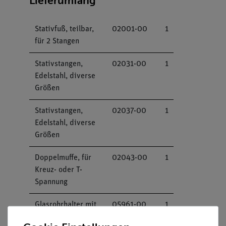
Lieferumfang
Stativfuß, teilbar,
02001-00
1
für 2 Stangen
Stativstangen,
02031-00
1
Edelstahl, diverse
Größen
Stativstangen,
02037-00
1
Edelstahl, diverse
Größen
Doppelmuffe, für
02043-00
1
Kreuz- oder T-
Spannung
Glasrohrhalter mit
05961-00
1
Maßbandklemme