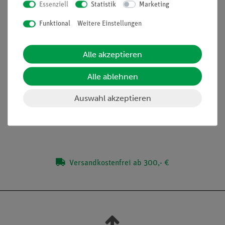
Essenziell
Statistik
Marketing
Halbleiter
Sperrschicht
Funktional
Weitere Einstellungen
(Bitte beachten: Versuchsbeschreibung ist nur in englischer
Sprache erhältlich)
Alle akzeptieren
Alle ablehnen
Lieferumfang
Auswahl akzeptieren
Media / Downloads
Versandkostenfrei ab 300,- €