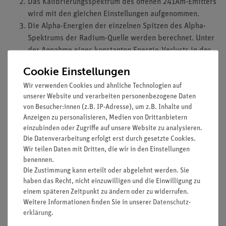
Das Kalibrierungsspektrum des offenen 241Am-Emitters
wird mit den gleichen Einstellungen aufgenommen.
Die Alpha-Energien der einzelnen Spitzen des Alpha-
Spektrums der Radium-Quelle werden berechnet. Unter
der Annahme eines konstanten Energie-Verlusts in der
Quellenabdeckung werden die alpha-aktiven Nuklide
Cookie Einstellungen
der Radium-Zerfallsreihe entsprechend der einzelnen
Wir verwenden Cookies und ähnliche Technologien auf
Spitzen des Spektrum auf Grundlage der Literaturwerte
unserer Website und verarbeiten personenbezogene Daten
bestimmt.
von Besucher:innen (z.B. IP-Adresse), um z.B. Inhalte und
Anzeigen zu personalisieren, Medien von Drittanbietern
Lernziel:
einzubinden oder Zugriffe auf unsere Website zu analysieren.
Zerfallsreihe
Die Datenverarbeitung erfolgt erst durch gesetzte Cookies.
Wir teilen Daten mit Dritten, die wir in den Einstellungen
Radioaktives Gleichgewicht
benennen.
Isotop-Eigenschaften
Die Zustimmung kann erteilt oder abgelehnt werden. Sie
Zerfallsenergie
haben das Recht, nicht einzuwilligen und die Einwilligung zu
Teilchenenergie
einem späteren Zeitpunkt zu ändern oder zu widerrufen.
Modell des Atomkerns
Weitere Informationen finden Sie in unserer
Daten­schutz­
Tunnel-Effekt
erklärung
.
Geiger-Nuttall Gesetz