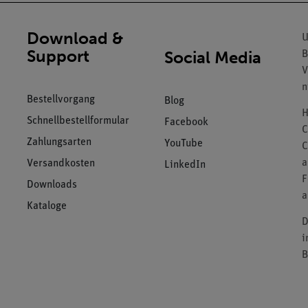
Download &
U
Support
Social Media
B
V
n
Bestellvorgang
Blog
H
Schnellbestellformular
Facebook
C
Zahlungsarten
YouTube
C
a
Versandkosten
LinkedIn
F
Downloads
a
Kataloge
D
i
B