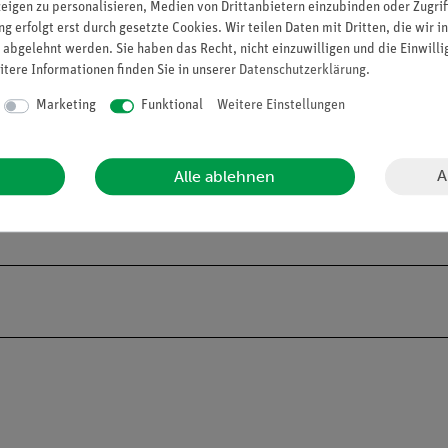
zeigen zu personalisieren, Medien von Drittanbietern einzubinden oder Zugrif
g erfolgt erst durch gesetzte Cookies. Wir teilen Daten mit Dritten, die wir 
s Aluminiumoxid-Keramik mit sehr guter Korrosionsbeständigkeit un
 abgelehnt werden. Sie haben das Recht, nicht einzuwilligen und die Einwill
itere Informationen finden Sie in unserer
Daten­schutz­erklärung
.
Marketing
Funktional
Weitere Einstellungen
rr…1 Torr
Absolutdruck-Messung
Stromversorgung / Batterie: 9 V Lithium Batterie, 1,2 Ah Ultralife 
A
Alle ablehnen