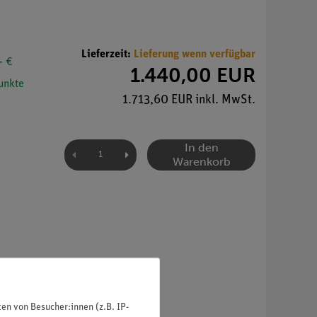
Lieferzeit:
Lieferung wenn verfügbar
- €
1.440,00 EUR
unkte
1.713,60 EUR inkl. MwSt.
In den
Warenkorb
mbar.
n von Besucher:innen (z.B. IP-