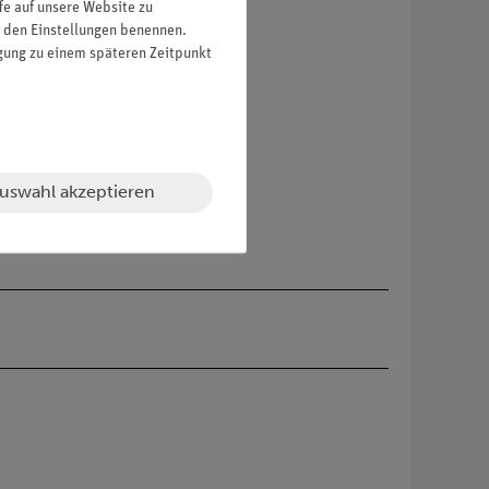
fe auf unsere Website zu
in den Einstellungen benennen.
d hoher Langzeitstabilität
igung zu einem späteren Zeitpunkt
U9VL
uswahl akzeptieren