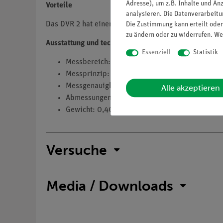
Adresse), um z.B. Inhalte und An
Vorteile
analysieren. Die Datenverarbeitun
Das DVR 2 hat einen integrierten Druckaufnehmer au
Die Zustimmung kann erteilt oder
zu ändern oder zu widerrufen. We
Ausstattung und technische Daten
Essenziell
Statistik
Messbereich: 1080 mbar…1 mbar (hPa), 810 To
Messprinzip: kapazitive, gasart-unabhängige 
Messgenauigkeit: < 1 mbar (0,75 Torr) ±1 digit 
Alle akzeptieren
Abmessungen (L x B x H): 115 x 115 x 66 mm
Gewicht: 0,40 kg Typ DVR 2
Versuche
Media / Downloads