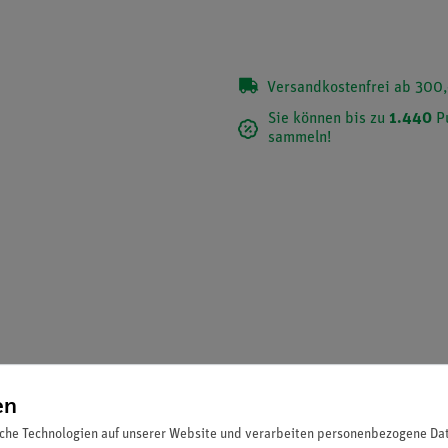
Versandkostenfrei ab 300,
Sie können bis zu
1.440
P
sammeln!
en
essgerät für die Vakuummessung zwischen Atmosphärendruck und 1 
che Technologien auf unserer Website und verarbeiten personenbezogene Date