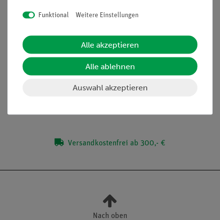
Mikroskopie notwendige Zubehör
Funktional
Weitere Einstellungen
Dazu passende Multimediainhalte erhältlich mit
unterrichtsbegleitenden Materialien
Alle akzeptieren
Alle ablehnen
Lieferumfang
Auswahl akzeptieren
Media / Downloads
Versandkostenfrei ab 300,- €
Nach oben