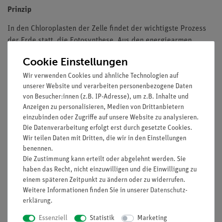
Prinzip
In den Chloroplasten der Zelle findet der wichtigste Prozess
der Erde statt, die Fotosynthese. Aus den energiearmen
Stoffen Kohlenstoffdioxid und Wasser wird die energiereiche
Cookie Einstellungen
Glukose und der Sauerstoff gebildet. Die Energie stammt von
Wir verwenden Cookies und ähnliche Technologien auf
der Sonne. Glukose wird von der Pflanze zum Speichern in
unserer Website und verarbeiten personenbezogene Daten
Stärke umgewandelt.
von Besucher:innen (z.B. IP-Adresse), um z.B. Inhalte und
Vorteile
Anzeigen zu personalisieren, Medien von Drittanbietern
einzubinden oder Zugriffe auf unsere Website zu analysieren.
Versuch ist Teil einer Komplettlösung mit insgesamt 50
Die Datenverarbeitung erfolgt erst durch gesetzte Cookies.
Versuchen für alle Mikroskopanwendungen
Wir teilen Daten mit Dritten, die wir in den Einstellungen
benennen.
Mit Schülerarbeitsblatt, das für alle Klassenstufen
Die Zustimmung kann erteilt oder abgelehnt werden. Sie
geeignet ist
haben das Recht, nicht einzuwilligen und die Einwilligung zu
Mit detaillierten Lehrerinformationen, inkl.
einem späteren Zeitpunkt zu ändern oder zu widerrufen.
Beispielmikroskopiebild
Weitere Informationen finden Sie in unserer
Daten­schutz­
Besonders geignet bei knapper Zeitplanung, da
erklärung
.
minimale Vorbereitungszeit
Essenziell
Statistik
Marketing
Dazu passendes Mikroskopie-Set enthält alles für die