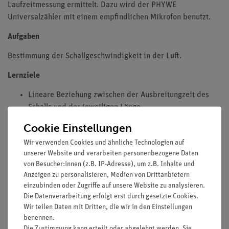
Laufzeitmessung ermittelt. Dazu wird der PHYWE
Universalzähler mit einem empfindlichen Mikrofon benutzt.
Aufgaben
Bestimmung der Schallgeschwindigkeit in der Luft.
Lernziele
Lineare Beziehung zwischen der Ausbreitungzeit des
Schalls und der jeweiligen Länge
Longitudinalwellen
Cookie Einstellungen
Schallgeschwindigkeit
Wir verwenden Cookies und ähnliche Technologien auf
(Bitte beachten: Versuchbeschreibung nur in englischer
unserer Website und verarbeiten personenbezogene Daten
Sprache erhältlich.)
von Besucher:innen (z.B. IP-Adresse), um z.B. Inhalte und
Anzeigen zu personalisieren, Medien von Drittanbietern
einzubinden oder Zugriffe auf unsere Website zu analysieren.
Die Datenverarbeitung erfolgt erst durch gesetzte Cookies.
Lieferumfang
Wir teilen Daten mit Dritten, die wir in den Einstellungen
benennen.
Die Zustimmung kann erteilt oder abgelehnt werden. Sie