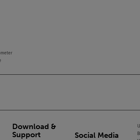
ometer
e
Download &
U
Support
Social Media
B