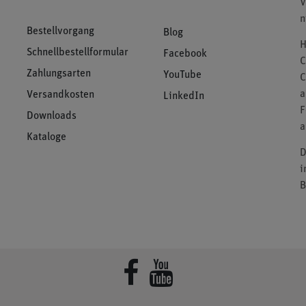
V
n
Bestellvorgang
Blog
H
Schnellbestellformular
Facebook
C
Zahlungsarten
YouTube
C
a
Versandkosten
LinkedIn
F
Downloads
a
Kataloge
D
i
B