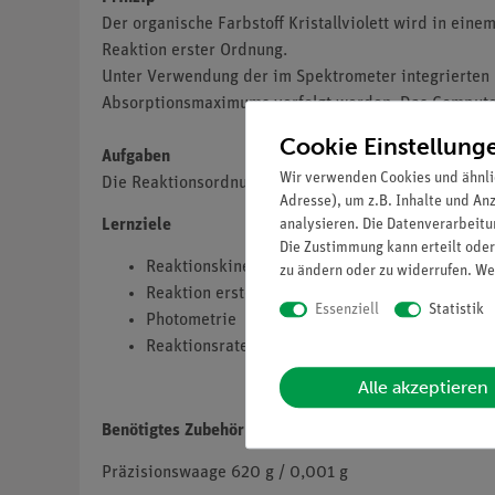
Der organische Farbstoff Kristallviolett wird in eine
Reaktion erster Ordnung.
Unter Verwendung der im Spektrometer integrierten 
Absorptionsmaximums verfolgt werden.
Das Computer
Cookie Einstellung
Aufgaben
Wir verwenden Cookies und ähnli
Die Reaktionsordnung der Reaktion bei der Entfärbung
Adresse), um z.B. Inhalte und An
analysieren. Die Datenverarbeitun
Lernziele
Die Zustimmung kann erteilt oder
Reaktionskinetik
zu ändern oder zu widerrufen. We
Reaktion erster Ordnung
Essenziell
Statistik
Photometrie
Reaktionsrate
Alle akzeptieren
Benötigtes Zubehör
Präzisionswaage 620 g / 0,001 g