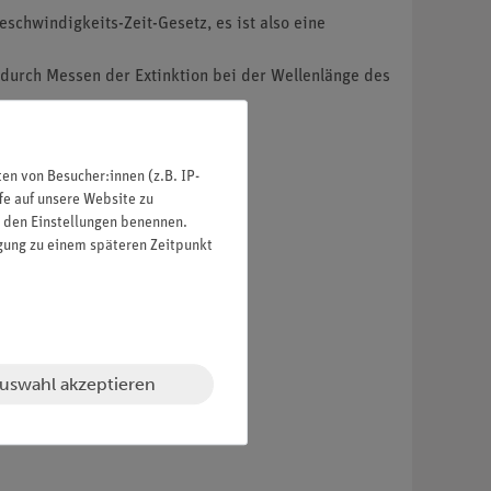
schwindigkeits-Zeit-Gesetz, es ist also eine
durch Messen der Extinktion bei der Wellenlänge des
n von Besucher:innen (z.B. IP-
fe auf unsere Website zu
in den Einstellungen benennen.
igung zu einem späteren Zeitpunkt
uswahl akzeptieren