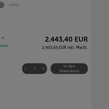
mittel
2.443,40 EUR
- €
unkte
2.907,65 EUR inkl. MwSt.
In den
Warenkorb