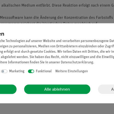
m alkalischen Medium entfärbt.
Diese Reaktion erfolgt nach einem Ge
Messsoftware kann die Änderung der Konzentration des Farbstoffs 
programm zeichnet die kinetischen Daten graphisch auf.
en
che Technologien auf unserer Website und verarbeiten personenbezogene Date
 von Kristallviolett ist zu bestimmen.
zeigen zu personalisieren, Medien von Drittanbietern einzubinden oder Zugrif
g erfolgt erst durch gesetzte Cookies. Wir teilen Daten mit Dritten, die wir 
 abgelehnt werden. Sie haben das Recht, nicht einzuwilligen und die Einwill
itere Informationen finden Sie in unserer
Daten­schutz­erklärung
.
Marketing
Funktional
Weitere Einstellungen
A
Alle ablehnen