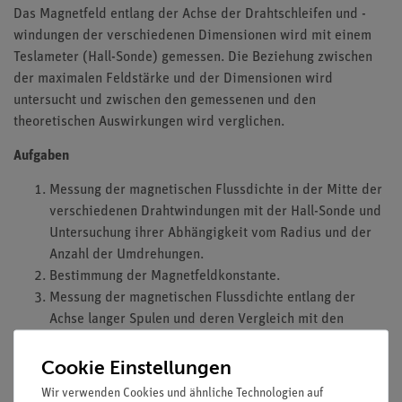
Das Magnetfeld entlang der Achse der Drahtschleifen und -
windungen der verschiedenen Dimensionen wird mit einem
Teslameter (Hall-Sonde) gemessen. Die Beziehung zwischen
der maximalen Feldstärke und der Dimensionen wird
untersucht und zwischen den gemessenen und den
theoretischen Auswirkungen wird verglichen.
Aufgaben
Messung der magnetischen Flussdichte in der Mitte der
verschiedenen Drahtwindungen mit der Hall-Sonde und
Untersuchung ihrer Abhängigkeit vom Radius und der
Anzahl der Umdrehungen.
Bestimmung der Magnetfeldkonstante.
Messung der magnetischen Flussdichte entlang der
Achse langer Spulen und deren Vergleich mit den
theoretischen Werten.
Cookie Einstellungen
Lernziele
Wir verwenden Cookies und ähnliche Technologien auf