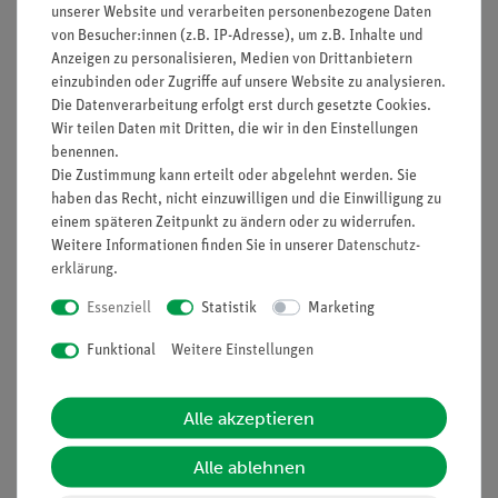
Drahtschlingenelektrode
unserer Website und verarbeiten personenbezogene Daten
von Besucher:innen (z.B. IP-Adresse), um z.B. Inhalte und
Biot-Savart Gesetz
Anzeigen zu personalisieren, Medien von Drittanbietern
Hall-Effekt
einzubinden oder Zugriffe auf unsere Website zu analysieren.
Magnetfeld
Die Datenverarbeitung erfolgt erst durch gesetzte Cookies.
Induktion
Wir teilen Daten mit Dritten, die wir in den Einstellungen
Magnetische Flussdichte
benennen.
Die Zustimmung kann erteilt oder abgelehnt werden. Sie
(Bitte beachten: Versuchsbeschreibung nur in englischer
haben das Recht, nicht einzuwilligen und die Einwilligung zu
Sprache erhältlich)
einem späteren Zeitpunkt zu ändern oder zu widerrufen.
Weitere Informationen finden Sie in unserer
Daten­schutz­
erklärung
.
Lieferumfang
Essenziell
Statistik
Marketing
Funktional
Weitere Einstellungen
Media / Downloads
Alle akzeptieren
Versandkostenfrei ab 300,- €
Alle ablehnen