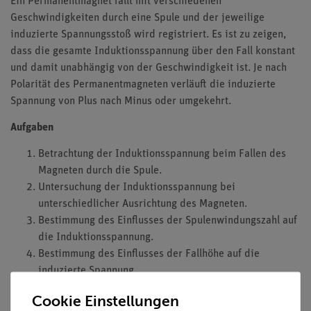
Ein Permanentmagnet fällt mit verschiedenen
Geschwindigkeiten durch eine Spule und der jeweilige
induzierte Spannungsstoß wird registriert. Es ist zu zeigen,
dass die gesamte Induktionsspannung über den Fall konstant
und damit unabhängig von der Geschwindigkeit ist. Je nach
Polarität des Permanentmagneten verläuft die induzierte
Spannung von Plus nach Minus oder umgekehrt.
Aufgaben
Betrachtung der Induktionsspannung beim Fallen des
Magneten durch die Spule.
Untersuchung der Induktionsspannung bei
unterschiedlicher Ausrichtung des Magneten.
Bestimmung des Einflusses der Spulenwindungszahl auf
die Induktionsspannung.
Bestimmung des Einflusses der Fallhöhe auf die
induzierte Spannung.
Lernziele
Cookie Einstellungen