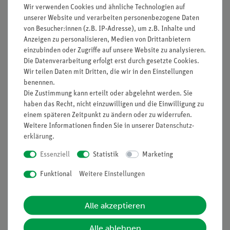
Wir verwenden Cookies und ähnliche Technologien auf
Spannungsstoß
unserer Website und verarbeiten personenbezogene Daten
Induktionsgesetz
von Besucher:innen (z.B. IP-Adresse), um z.B. Inhalte und
Maxwell-Gleichungen
Anzeigen zu personalisieren, Medien von Drittanbietern
Magnetischer Fluss
einzubinden oder Zugriffe auf unsere Website zu analysieren.
Magnetische Flussdichte
Die Datenverarbeitung erfolgt erst durch gesetzte Cookies.
Magnetfeldlinien
Wir teilen Daten mit Dritten, die wir in den Einstellungen
benennen.
Inkl. betriebssystemunabhängiger Software. Computer nicht
Die Zustimmung kann erteilt oder abgelehnt werden. Sie
Teil des Lieferumfangs.
haben das Recht, nicht einzuwilligen und die Einwilligung zu
einem späteren Zeitpunkt zu ändern oder zu widerrufen.
Weitere Informationen finden Sie in unserer
Daten­schutz­
erklärung
.
Essenziell
Statistik
Marketing
Lieferumfang
Funktional
Weitere Einstellungen
Media / Downloads
Alle akzeptieren
Alle ablehnen