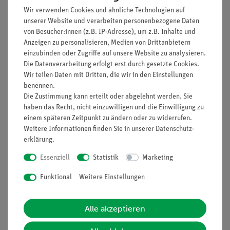
Energieebenen im Atom
Wir verwenden Cookies und ähnliche Technologien auf
Zerfallsdiagramm
unserer Website und verarbeiten personenbezogene Daten
Übergangswahrscheinlichkeit
von Besucher:innen (z.B. IP-Adresse), um z.B. Inhalte und
Angeregte Kernzustände
Anzeigen zu personalisieren, Medien von Drittanbietern
γ-Zerfall
einzubinden oder Zugriffe auf unsere Website zu analysieren.
Die Datenverarbeitung erfolgt erst durch gesetzte Cookies.
Zusammenhang zwischen der Feinstruktur des α-
Wir teilen Daten mit Dritten, die wir in den Einstellungen
Spektrums und des dazugehörigen γ-Spektrums
benennen.
Die Zustimmung kann erteilt oder abgelehnt werden. Sie
haben das Recht, nicht einzuwilligen und die Einwilligung zu
(Bitte beachten: Versuchsbeschreibung nur in Englisch
einem späteren Zeitpunkt zu ändern oder zu widerrufen.
verfügbar)
Weitere Informationen finden Sie in unserer
Daten­schutz­
erklärung
.
Essenziell
Statistik
Marketing
Lieferumfang
Funktional
Weitere Einstellungen
Media / Downloads
Alle akzeptieren