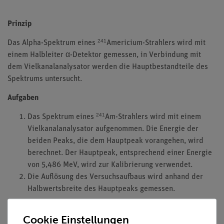
Prinzip
241
Das Alpha-Spektrum eines
Americium-Strahlers wird mit
einem Halbleiter α-Detektor gemessen, in Verbindung mit
dem Vielkanalanalysator werden die Hauptbestandteile des
Spektrums untersucht.
Aufgaben
241
Das Spektrum eines
Am-Strahlers wird mit einem
Vielkanalanalysator aufgenommen. Die Energie der
beiden Peaks, die dem Hauptpeak vorangehen, wird
berechnet. Der Hauptpeak, entsprechend einer Energie
von 5,486 MeV, wird zur Kalibrierung verwendet.
Die Auflösung des Versuchsaufbaus wird anhand der
Halbwertsbreite des Hauptpeaks gemessen.
Lernziele
Cookie Einstellungen