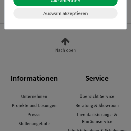
Alle ablehnen
Versandkostenfrei ab 300,- €
Auswahl akzeptieren
Nach oben
Informationen
Service
Unternehmen
Übersicht Service
Projekte und Lösungen
Beratung & Showroom
Presse
Inventarisierungs- &
Einräumservice
Stellenangebote
Inbetriebnahme & Schulungen