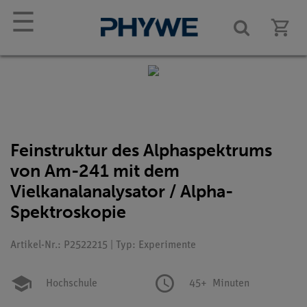
☰
Feinstruktur des Alphaspektrums
von Am-241 mit dem
Vielkanalanalysator / Alpha-
Spektroskopie
Artikel-Nr.: P2522215 | Typ: Experimente
Hochschule
45+
Minuten