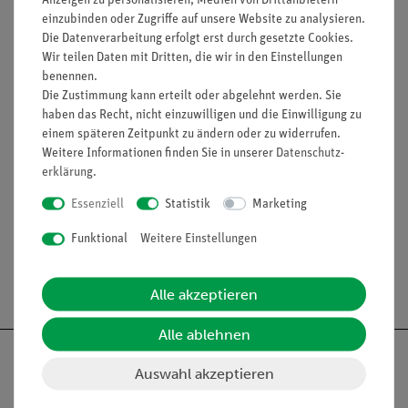
einzubinden oder Zugriffe auf unsere Website zu analysieren.
Vier-Punkt-Messung
Die Datenverarbeitung erfolgt erst durch gesetzte Cookies.
(Bitte beachten: Versuchsbeschreibung nur in englischer
Wir teilen Daten mit Dritten, die wir in den Einstellungen
Sprache erhältlich)
benennen.
Die Zustimmung kann erteilt oder abgelehnt werden. Sie
haben das Recht, nicht einzuwilligen und die Einwilligung zu
einem späteren Zeitpunkt zu ändern oder zu widerrufen.
Lieferumfang
Weitere Informationen finden Sie in unserer
Daten­schutz­
erklärung
.
Media / Downloads
Essenziell
Statistik
Marketing
Funktional
Weitere Einstellungen
Versandkostenfrei ab 300,- €
Alle akzeptieren
Alle ablehnen
Auswahl akzeptieren