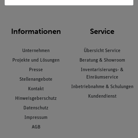
Nach oben
Informationen
Service
Unternehmen
Übersicht Service
Projekte und Lösungen
Beratung & Showroom
Presse
Inventarisierungs- &
Einräumservice
Stellenangebote
Inbetriebnahme & Schulungen
Kontakt
Kundendienst
Hinweisgeberschutz
Datenschutz
Impressum
AGB