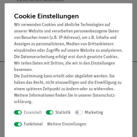
elektrischen Anschluss.
Stablänge: 420 mm.
Cookie Einstellungen
Stabduchmesser: 25 mm.
Wir verwenden Cookies und ähnliche Technologien auf
unserer Website und verarbeiten personenbezogene Daten
von Besucher:innen (z.B. IP-Adresse), um z.B. Inhalte und
Anzeigen zu personalisieren, Medien von Drittanbietern
Versandkostenfrei ab 300,- €
einzubinden oder Zugriffe auf unsere Website zu analysieren.
Die Datenverarbeitung erfolgt erst durch gesetzte Cookies.
Wir teilen Daten mit Dritten, die wir in den Einstellungen
benennen.
Die Zustimmung kann erteilt oder abgelehnt werden. Sie
haben das Recht, nicht einzuwilligen und die Einwilligung zu
einem späteren Zeitpunkt zu ändern oder zu widerrufen.
Nach oben
Weitere Informationen finden Sie in unserer
Daten­schutz­
erklärung
.
Essenziell
Statistik
Marketing
Informationen
Service
Funktional
Weitere Einstellungen