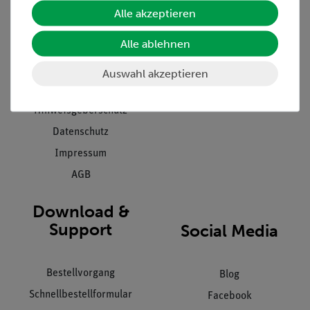
Unternehmen
Übersicht Service
Alle akzeptieren
Projekte und Lösungen
Beratung & Showroom
Alle ablehnen
Presse
Inventarisierungs- &
Einräumservice
Stellenangebote
Auswahl akzeptieren
Inbetriebnahme & Schulungen
Kontakt
Kundendienst
Hinweisgeberschutz
Datenschutz
Impressum
AGB
Download &
Support
Social Media
Bestellvorgang
Blog
Schnellbestellformular
Facebook