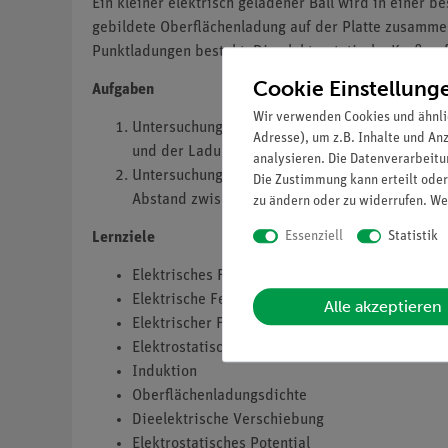
Ein kleiner elektrisch geladener Ball wird in einer be
gebildete Oberflächenladung auf der Platte zusamme
Punktladungen besteht. Die elektrostatische Kraft a
Cookie Einstellung
Aufgaben
Wir verwenden Cookies und ähnli
Untersuchung des Verhältnisses zwischen der a
Adresse), um z.B. Inhalte und An
und der Ladung des Balles.
analysieren. Die Datenverarbeitun
Untersuchung des Verhältnisses zwischen der 
Die Zustimmung kann erteilt oder
Abstand zwischen Ball und Metallplatte.
zu ändern oder zu widerrufen. We
Essenziell
Statistik
Lernziele
Elektrisches Feld
Elektrische Feldstärke
Alle akzeptieren
Elektrischer Fluss
Elektrostatische
Induktion
Oberflächenladungsdichte
Dieelektrische Verschiebung
Elektrostatisches Potential