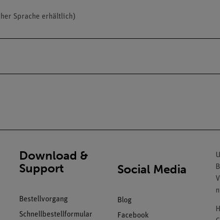
her Sprache erhältlich)
Download &
U
Support
Social Media
B
V
n
Bestellvorgang
Blog
H
Schnellbestellformular
Facebook