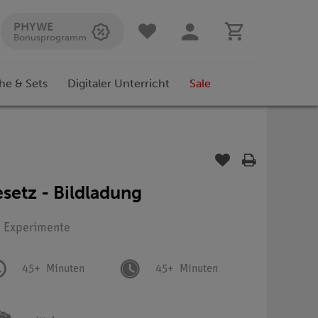
PHYWE
Bonusprogramm
he & Sets
Digitaler Unterricht
Sale
etz - Bildladung
: Experimente
45+
Minuten
45+
Minuten