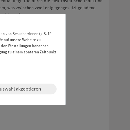
ential liegt. Die durch die elektrostatische Induktion
 dem, was zwischen zwei entgegengesetzt geladene
sucht werden.
n von Besucher:innen (z.B. IP-
fe auf unsere Website zu
in den Einstellungen benennen.
igung zu einem späteren Zeitpunkt
uswahl akzeptieren