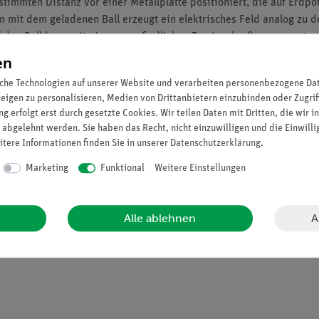
stimmten Distanz vor einer Metallplatte positioniert, die auf Erdpot
n mit dem geladenen Ball erzeugt ein elektrisches Feld analog zu
uf den Ball kann mit einem empfindlichen Torsionskraftmesser unter
en
che Technologien auf unserer Website und verarbeiten personenbezogene Date
ktiven Kraft
zeigen zu personalisieren, Medien von Drittanbietern einzubinden oder Zugrif
g erfolgt erst durch gesetzte Cookies. Wir teilen Daten mit Dritten, die wir 
Kraft und dem
 abgelehnt werden. Sie haben das Recht, nicht einzuwilligen und die Einwill
itere Informationen finden Sie in unserer
Daten­schutz­erklärung
.
Marketing
Funktional
Weitere Einstellungen
A
Alle ablehnen