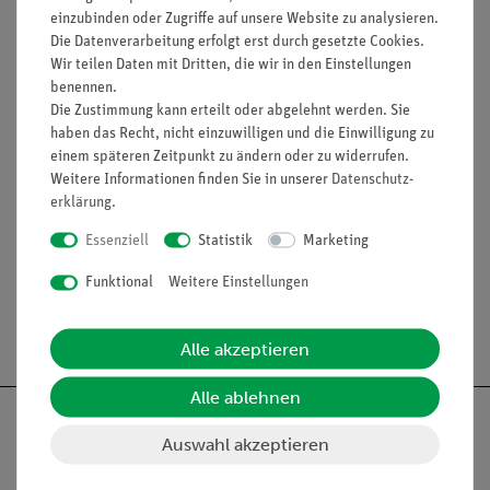
2 Cobra SMARTsense Force & Acceleration (12943-
einzubinden oder Zugriffe auf unsere Website zu analysieren.
00)
Die Datenverarbeitung erfolgt erst durch gesetzte Cookies.
Satz Schwimmkörper mit Magnetadapter: Edelstahl,
Wir teilen Daten mit Dritten, die wir in den Einstellungen
Messing, Buchenholz
benennen.
Die Zustimmung kann erteilt oder abgelehnt werden. Sie
haben das Recht, nicht einzuwilligen und die Einwilligung zu
einem späteren Zeitpunkt zu ändern oder zu widerrufen.
Zubehör
Weitere Informationen finden Sie in unserer
Daten­schutz­
erklärung
.
Media / Downloads
Essenziell
Statistik
Marketing
Funktional
Weitere Einstellungen
Versandkostenfrei ab 300,- €
Alle akzeptieren
Alle ablehnen
Auswahl akzeptieren
Nach oben