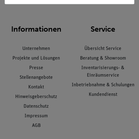
Informationen
Service
Unternehmen
Übersicht Service
Projekte und Lösungen
Beratung & Showroom
Presse
Inventarisierungs- &
Einräumservice
Stellenangebote
Inbetriebnahme & Schulungen
Kontakt
Kundendienst
Hinweisgeberschutz
Datenschutz
Impressum
AGB