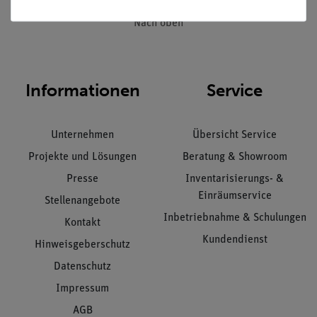
Nach oben
Informationen
Service
Unternehmen
Übersicht Service
Projekte und Lösungen
Beratung & Showroom
Presse
Inventarisierungs- &
Einräumservice
Stellenangebote
Inbetriebnahme & Schulungen
Kontakt
Kundendienst
Hinweisgeberschutz
Datenschutz
Impressum
AGB