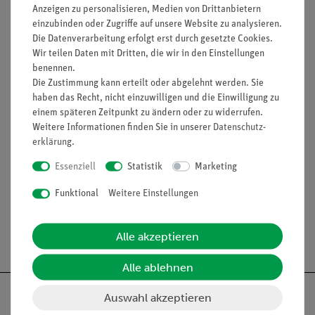
Kontaktwiderstand
Anzeigen zu personalisieren, Medien von Drittanbietern
Leitfähigkeit
einzubinden oder Zugriffe auf unsere Website zu analysieren.
Vier-Leiter-Messmethode
Die Datenverarbeitung erfolgt erst durch gesetzte Cookies.
Wir teilen Daten mit Dritten, die wir in den Einstellungen
(Bitte beachten: Versuchsbeschreibung nur in englischer
benennen.
Sprache erhältlich)
Die Zustimmung kann erteilt oder abgelehnt werden. Sie
haben das Recht, nicht einzuwilligen und die Einwilligung zu
einem späteren Zeitpunkt zu ändern oder zu widerrufen.
Weitere Informationen finden Sie in unserer
Daten­schutz­
Lieferumfang
erklärung
.
Essenziell
Statistik
Marketing
Media / Downloads
Funktional
Weitere Einstellungen
Versandkostenfrei ab 300,- €
Alle akzeptieren
Alle ablehnen
Auswahl akzeptieren