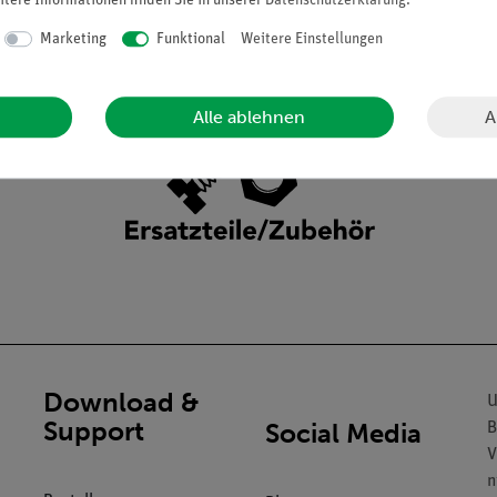
itere Informationen finden Sie in unserer
Daten­schutz­erklärung
.
Marketing
Funktional
Weitere Einstellungen
A
Alle ablehnen
Download &
U
Support
Social Media
B
V
n