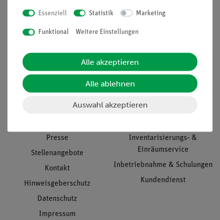
Essenziell
Statistik
Marketing
Nach oben
Funktional
Weitere Einstellungen
Alle akzeptieren
Informationen
Service
Alle ablehnen
Auswahl akzeptieren
Unternehmen
Übersicht Service
Projekte und Lösungen
Beratung & Showroom
Presse
Inventarisierungs- &
Einräumservice
Stellenangebote
Inbetriebnahme & Schulungen
Kontakt
Kundendienst
Hinweisgeberschutz
Datenschutz
Impressum