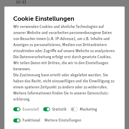
10.9)
Minimale Systemanforderungen: Core 2 Duo 2GHz, 4 GB
RAM, Bildschirmauflösung 1280 x 720 Pixel
Cookie Einstellungen
Empfohlene Systemanforderungen: i5 2,4 GHz, 8 GB
Wir verwenden Cookies und ähnliche Technologien auf
RAM, Bildschirmauflösung 1280 x 720 Pixel
unserer Website und verarbeiten personenbezogene Daten
Über 100 hinterlegte Versuche
von Besucher:innen (z.B. IP-Adresse), um z.B. Inhalte und
Kompatibel mit allen Cobra SMARTsense und Cobra4
Anzeigen zu personalisieren, Medien von Drittanbietern
Sensoren und Interfaces (Wireless/USB-Link, Mobile
einzubinden oder Zugriffe auf unsere Website zu analysieren.
Die Datenverarbeitung erfolgt erst durch gesetzte Cookies.
Link 2, Xpert-Link)
Wir teilen Daten mit Dritten, die wir in den Einstellungen
Mehr als 60 Sensoren zur Aufnahme von über 50
benennen.
Messparametern
Die Zustimmung kann erteilt oder abgelehnt werden. Sie
Regelmäßige Updates mit weiteren Versuchen und
haben das Recht, nicht einzuwilligen und die Einwilligung zu
Funktionalität
einem späteren Zeitpunkt zu ändern oder zu widerrufen.
Weitere Informationen finden Sie in unserer
Daten­schutz­
erklärung
.
Essenziell
Statistik
Marketing
Versuche
Funktional
Weitere Einstellungen