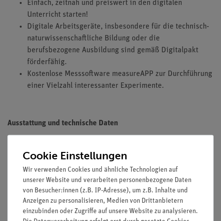
Einfach, zeitnah und preiswert in den digitalen
Unterricht starten!
Digitale Arbeitsgeräte, insbesondere für die technisch-
naturwissenschaftliche Bildung oder die
berufsbezogene Ausbildung sind gemäß Digitalpakt
förderfähig.
Kostenlose Messsoftware measureAPP zur Durchführung
einer Vielzahl interessanter Experimente.
Ausstattung und technische Daten
Cookie Einstellungen
Set bestehend aus 12 einzelnen Cobra SMARTsense Sensoren
Wir verwenden Cookies und ähnliche Technologien auf
(3 verschiedene Sensoren).
unserer Website und verarbeiten personenbezogene Daten
von Besucher:innen (z.B. IP-Adresse), um z.B. Inhalte und
4x Cobra SMARTsense - Wide-Range Temperature
Anzeigen zu personalisieren, Medien von Drittanbietern
(12910-00)
einzubinden oder Zugriffe auf unsere Website zu analysieren.