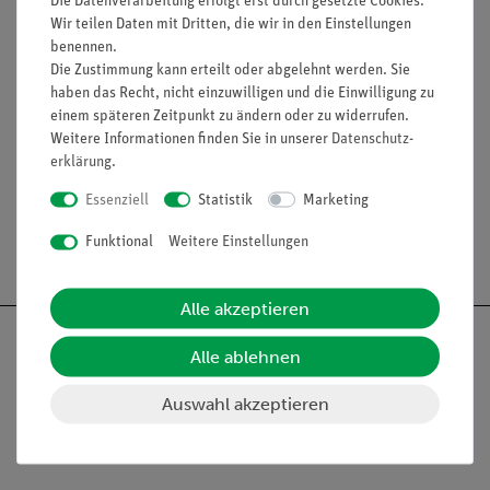
Die Datenverarbeitung erfolgt erst durch gesetzte Cookies.
4x Cobra SMARTsense - pH (12921-00)
Wir teilen Daten mit Dritten, die wir in den Einstellungen
4x Cobra SMARTsense - Absolute Pressure (12905-01)
benennen.
Die Zustimmung kann erteilt oder abgelehnt werden. Sie
haben das Recht, nicht einzuwilligen und die Einwilligung zu
einem späteren Zeitpunkt zu ändern oder zu widerrufen.
Weitere Informationen finden Sie in unserer
Daten­schutz­
Lieferumfang
erklärung
.
Essenziell
Statistik
Marketing
Funktional
Weitere Einstellungen
Versandkostenfrei ab 300,- €
Alle akzeptieren
Alle ablehnen
Auswahl akzeptieren
Nach oben