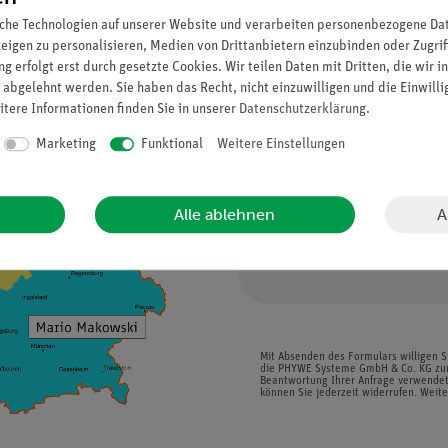
che Technologien auf unserer Website und verarbeiten personenbezogene Date
E-Mail*
zeigen zu personalisieren, Medien von Drittanbietern einzubinden oder Zugrif
g erfolgt erst durch gesetzte Cookies. Wir teilen Daten mit Dritten, die wir 
 abgelehnt werden. Sie haben das Recht, nicht einzuwilligen und die Einwill
itere Informationen finden Sie in unserer
Daten­schutz­erklärung
.
Datum
Marketing
Funktional
Weitere Einstellungen
Weitere Informationen / Eintritts
A
Alle ablehnen
Mit Absenden des Formulars willigen S
die PHYWE Systeme GmbH & Co. KG zum
Beantwortung Ihrer Anfrage verwendet 
können Sie jederzeit widerrufen. Weite