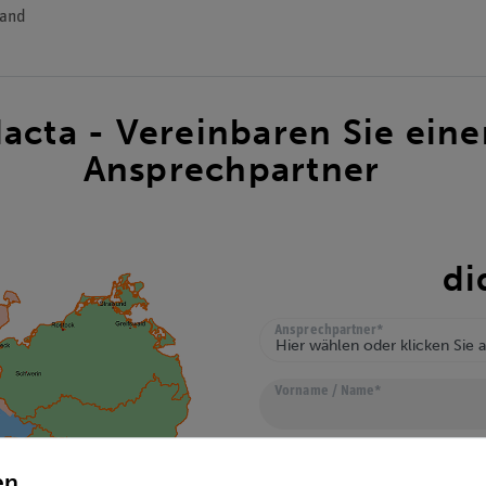
tand
acta - Vereinbaren Sie ein
Ansprechpartner
di
Ceres::Template.mailFormHoneyp
Ansprechpartner*
Vorname / Name*
Institution / Schule*
en