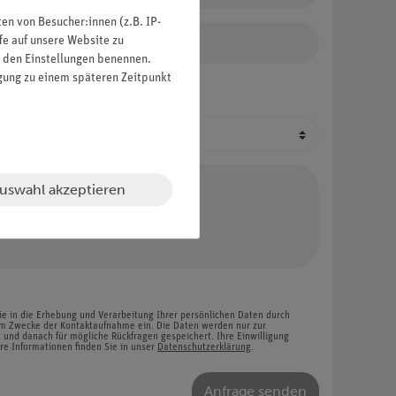
n von Besucher:innen (z.B. IP-
Telefon-Nummer
fe auf unsere Website zu
in den Einstellungen benennen.
igung zu einem späteren Zeitpunkt
Terminwunsch
Uhrzeit
kartenanforderung
uswahl akzeptieren
ie in die Erhebung und Verarbeitung Ihrer persönlichen Daten durch
 Zwecke der Kontaktaufnahme ein. Die Daten werden nur zur
und danach für mögliche Rückfragen gespeichert. Ihre Einwilligung
re Informationen finden Sie in unser
Datenschutzerklärung
.
Anfrage senden