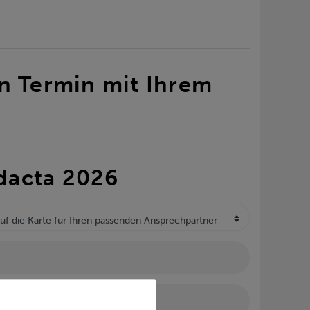
en Termin mit Ihrem
dacta 2026
otLabel
PLZ / Ort*