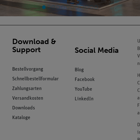
Download &
U
Support
Social Media
B
V
n
Bestellvorgang
Blog
H
Schnellbestellformular
Facebook
C
Zahlungsarten
YouTube
C
a
Versandkosten
LinkedIn
F
Downloads
a
Kataloge
D
i
B