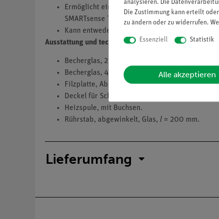
analysieren. Die Datenverarbeitun
Ermöglicht einfache Temperaturmessung währen
Die Zustimmung kann erteilt oder
SMARTsense Temperature (12903-00).
zu ändern oder zu widerrufen. We
Kann entweder mit einem magnetischen Rührst
Essenziell
Statistik
Ausstattung und technische Daten
Becherglas, 250 ml,
Borosilikatglas
, niedrige F
Becherglas, 400 ml, Borosilikatglas, niedrige 
Alle akzeptieren
Filzplatte, Abmessungen (mm): 100 x 100 x 3.
Deckel für Schülerkalorimeter,
d
= 90 mm,
d
=
o
i
Heizspule, mit Buchsen.
Rührstab, abgewinkelt, Glas,
l
= 200 mm.
Lieferumfang