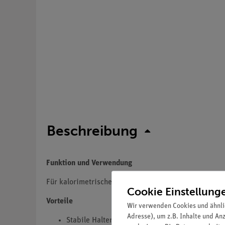
Beschreibung
Funktion und Verwendung
Für kalorimetrische Messungen im Schülerversuch.
Cookie Einstellung
Vorteile
Wir verwenden Cookies und ähnli
Adresse), um z.B. Inhalte und An
Stabile Halterung für Cobra SMARTsense Temp