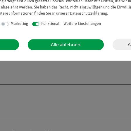
g erfolgt erst durch gesetzte Cookies. Wir teilen Daten mit Dritten, die wir 
d chemischer Reaktionen: Ein magnetischer Rührstab mit bis zu 
 abgelehnt werden. Sie haben das Recht, nicht einzuwilligen und die Einwill
itere Informationen finden Sie in unserer
Daten­schutz­erklärung
.
ab und Magnetrührer oder einem Glasstab genutzt werden.
Marketing
Funktional
Weitere Einstellungen
orm.
Form.
A
Alle ablehnen
 67 mm,
h
= 30 mm.