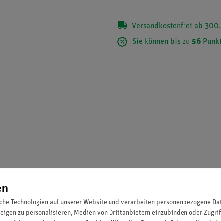
Versandkostenfrei ab 300,
Sie können bis zu
56
Punkt
en
che Technologien auf unserer Website und verarbeiten personenbezogene Date
zeigen zu personalisieren, Medien von Drittanbietern einzubinden oder Zugrif
erature 12903-00 im Deckel.