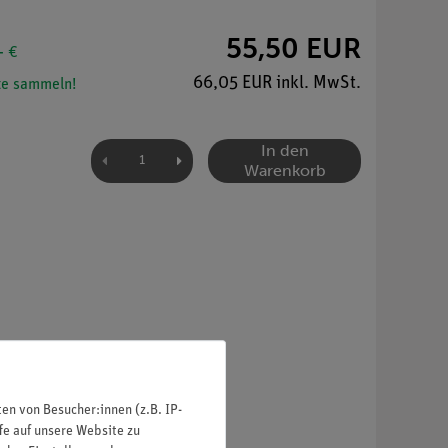
55,50 EUR
- €
66,05 EUR inkl. MwSt.
e sammeln!
In den
Warenkorb
n von Besucher:innen (z.B. IP-
fe auf unsere Website zu