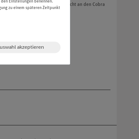
in den Einstellungen benennen.
40 mm Länge stößt beim Rühren nicht an den Cobra
igung zu einem späteren Zeitpunkt
uswahl akzeptieren