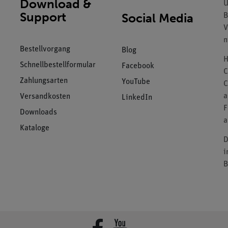
Download &
U
Support
Social Media
B
V
n
Bestellvorgang
Blog
H
Schnellbestellformular
Facebook
C
Zahlungsarten
YouTube
C
a
Versandkosten
LinkedIn
F
Downloads
a
Kataloge
D
i
B