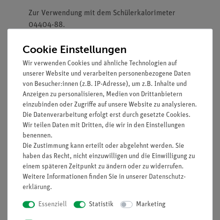
Zur Verwendung mit dem Schülerkalorimeter
04404-88.
Vorteile
Cookie Einstellungen
Wir verwenden Cookies und ähnliche Technologien auf
Aus wasserabweisendem Polyetherschaum.
unserer Website und verarbeiten personenbezogene Daten
Profil sorgt dafür, dass das Becherglas des
von Besucher:innen (z.B. IP-Adresse), um z.B. Inhalte und
Kolorimeters gut abgeschlossen ist.
Anzeigen zu personalisieren, Medien von Drittanbietern
Stabile Halterung für Cobra SMARTsense
einzubinden oder Zugriffe auf unsere Website zu analysieren.
Temperature 12903-00.
Die Datenverarbeitung erfolgt erst durch gesetzte Cookies.
Ermöglicht einfache Temperaturmessung
Wir teilen Daten mit Dritten, die wir in den Einstellungen
während chemischer Reaktionen: Ein
benennen.
Die Zustimmung kann erteilt oder abgelehnt werden. Sie
magnetischer Rührstab mit bis zu 40 mm
haben das Recht, nicht einzuwilligen und die Einwilligung zu
Länge stößt beim Rühren nicht an den
einem späteren Zeitpunkt zu ändern oder zu widerrufen.
Cobra SMARTsense Temperature (12903-
Weitere Informationen finden Sie in unserer
Daten­schutz­
00).
erklärung
.
Ausstattung und technische
Essenziell
Statistik
Marketing
Daten