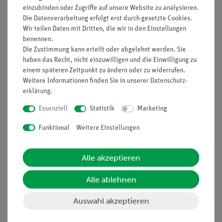
Funktion und Verwendung
einzubinden oder Zugriffe auf unsere Website zu analysieren.
Die Datenverarbeitung erfolgt erst durch gesetzte Cookies.
Zur Aufnahme von magnetisch haftenden Komponenten
Wir teilen Daten mit Dritten, die wir in den Einstellungen
zur Durchführung von Experimenten zur Radioaktivität.
benennen.
Ausstattung und technische
Die Zustimmung kann erteilt oder abgelehnt werden. Sie
haben das Recht, nicht einzuwilligen und die Einwilligung zu
Daten
einem späteren Zeitpunkt zu ändern oder zu widerrufen.
Weitere Informationen finden Sie in unserer
Daten­schutz­
Lackierte Metalltischplatte mit Abstands- und
erklärung
.
Winkelskale.
Abstandsskale: 0...15 cm.
Essenziell
Statistik
Marketing
Winkelskale: 0...+/-90 Grad.
Maße (mm): 300 x 215 x 20.
Funktional
Weitere Einstellungen
Zubehör
Alle akzeptieren
2 Aufbaufüße für senkrechte Plattenstellung
(09200-01).
Alle ablehnen
Auswahl akzeptieren