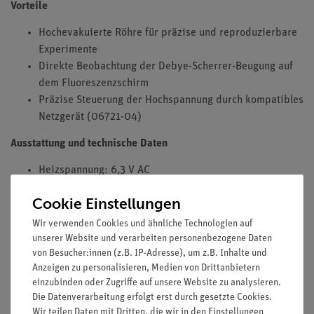
Vorteile
Hochevakuierte Röhre für präzise und reproduzierbare
Experimente
Direkte Beobachtung der Debye-Scherrer-Beugung auf
dem Fluoreszenzschirm
Präzise Steuerung der Hochspannung durch kompatibles
Netzgerät (06721-04)
Ausstattung und technische Daten
Heizspannung: 6,3 V AC
Max. Anodenspannung: 5000 V
Cookie Einstellungen
Anodenstrom: ca. 0,1 mA bei 4000 V
Gitterkonstanten von Graphit: d10 = 0,213 nm, d11 =
Wir verwenden Cookies und ähnliche Technologien auf
0,123 nm
unserer Website und verarbeiten personenbezogene Daten
von Besucher:innen (z.B. IP-Adresse), um z.B. Inhalte und
Anzeigen zu personalisieren, Medien von Drittanbietern
einzubinden oder Zugriffe auf unsere Website zu analysieren.
Versuche
Die Datenverarbeitung erfolgt erst durch gesetzte Cookies.
Wir teilen Daten mit Dritten, die wir in den Einstellungen