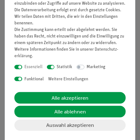
einzubinden oder Zugriffe auf unsere Website zu analysieren.
Die Datenverarbeitung erfolgt erst durch gesetzte Cookies.
Wir teilen Daten mit Dritten, die wir in den Einstellungen
benennen.
Informationen
Service
Die Zustimmung kann erteilt oder abgelehnt werden. Sie
haben das Recht, nicht einzuwilligen und die Einwilligung zu
einem späteren Zeitpunkt zu ändern oder zu widerrufen.
Unternehmen
Übersicht Service
Weitere Informationen finden Sie in unserer
Daten­schutz­
Projekte und Lösungen
Beratung & Showroom
erklärung
.
Presse
Inventarisierungs- &
Essenziell
Statistik
Marketing
Einräumservice
Stellenangebote
Funktional
Weitere Einstellungen
Inbetriebnahme & Schulungen
Kontakt
Kundendienst
Hinweisgeberschutz
Alle akzeptieren
Datenschutz
Alle ablehnen
Impressum
AGB
Auswahl akzeptieren
Download &