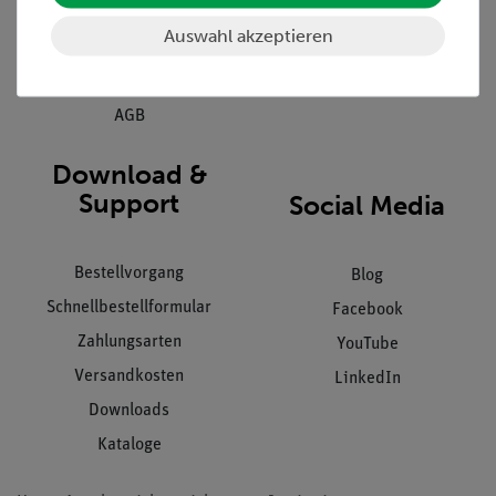
Kundendienst
Hinweisgeberschutz
Auswahl akzeptieren
Datenschutz
Impressum
AGB
Download &
Support
Social Media
Bestellvorgang
Blog
Schnellbestellformular
Facebook
Zahlungsarten
YouTube
Versandkosten
LinkedIn
Downloads
Kataloge