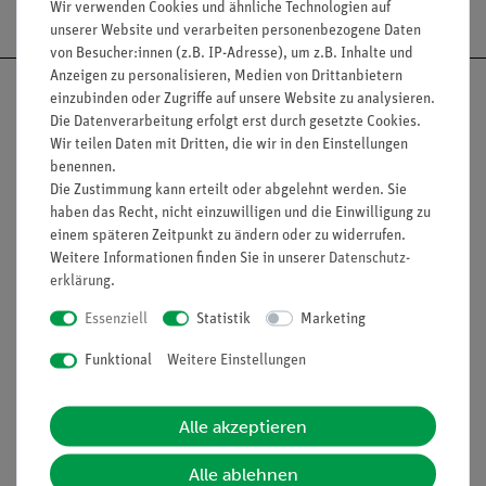
Wir verwenden Cookies und ähnliche Technologien auf
unserer Website und verarbeiten personenbezogene Daten
von Besucher:innen (z.B. IP-Adresse), um z.B. Inhalte und
Anzeigen zu personalisieren, Medien von Drittanbietern
einzubinden oder Zugriffe auf unsere Website zu analysieren.
Die Datenverarbeitung erfolgt erst durch gesetzte Cookies.
Wir teilen Daten mit Dritten, die wir in den Einstellungen
Nach oben
benennen.
Die Zustimmung kann erteilt oder abgelehnt werden. Sie
haben das Recht, nicht einzuwilligen und die Einwilligung zu
einem späteren Zeitpunkt zu ändern oder zu widerrufen.
Informationen
Service
Weitere Informationen finden Sie in unserer
Daten­schutz­
erklärung
.
Essenziell
Statistik
Marketing
Unternehmen
Übersicht Service
Funktional
Weitere Einstellungen
Projekte und Lösungen
Beratung & Showroom
Presse
Inventarisierungs- &
Einräumservice
Alle akzeptieren
Stellenangebote
Inbetriebnahme & Schulungen
Kontakt
Alle ablehnen