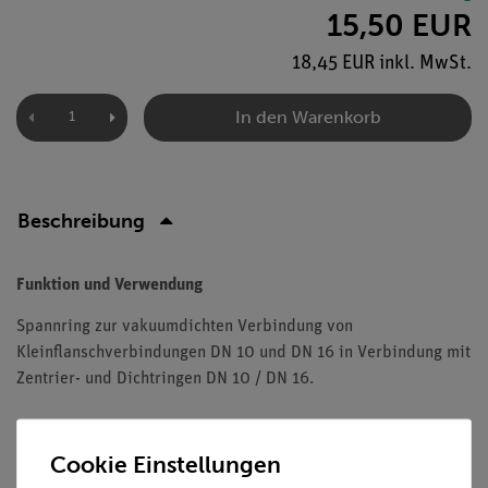
15,50 EUR
18,45 EUR inkl. MwSt.
In den Warenkorb
Beschreibung
Funktion und Verwendung
Spannring zur vakuumdichten Verbindung von
Kleinflanschverbindungen DN 10 und DN 16 in Verbindung mit
Zentrier- und Dichtringen DN 10 / DN 16.
Cookie Einstellungen
Versandkostenfrei ab 300,- €