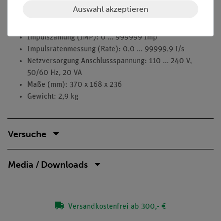
Auflösung 10 mHz
Auswahl akzeptieren
Drehzahlmessung (RPM): 6 ... 99999 RPM, Auflösung 1
RPM
Impulszählung (IMP): 0 ... 999999 Imp
Impulsratenmessung (Rate): 0,0 ... 99999,9 I/s
Netzversorgung Anschlussspannung: 110 ... 240 V,
50/60 Hz, 20 VA
Maße (mm): 370 x 168 x 236
Gewicht: 2,9 kg
Versuche
Media / Downloads
Versandkostenfrei ab 300,- €