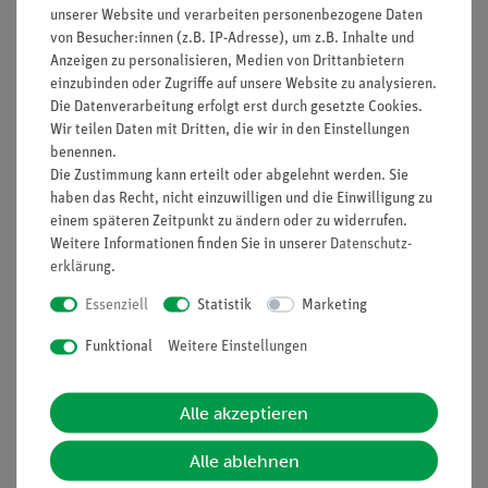
unserer Website und verarbeiten personenbezogene Daten
Einheiten LED 3-stellig, 5x7-Punktmatrix
von Besucher:innen (z.B. IP-Adresse), um z.B. Inhalte und
Einheiten ms, s, Hz, kHz, MHz, I/s, RPM, Imp, V , m/s
Anzeigen zu personalisieren, Medien von Drittanbietern
integrierter abschaltbarer Lautsprecher
einzubinden oder Zugriffe auf unsere Website zu analysieren.
Signaleingang:
Die Datenverarbeitung erfolgt erst durch gesetzte Cookies.
Signalbandbreite: 0,1 Hz ... 10 MHz
Wir teilen Daten mit Dritten, die wir in den Einstellungen
benennen.
Zählrohreingang Spannung: 150 V ... 660 V
Die Zustimmung kann erteilt oder abgelehnt werden. Sie
(Werkseinstellung: 500V) manuell einstellbar
haben das Recht, nicht einzuwilligen und die Einwilligung zu
Ausgang zur Spannungsversorgung von Lichtschranken:
einem späteren Zeitpunkt zu ändern oder zu widerrufen.
5 V ges. max 1 A
Weitere Informationen finden Sie in unserer
Daten­schutz­
Stoppuhr (Stopwatch): 0,000 ... 99999,9 s, Auflösung 1
erklärung
.
ms
Essenziell
Statistik
Marketing
Torsteuerung (TIMER): 0,000ms...3999,99 s, Auflösung
1 µs
Funktional
Weitere Einstellungen
Geschwindigkeit (Velocity): 0,000m/s ... 9999,9 m/s,
Auflösung 0,001 m/s
Alle akzeptieren
Periodendauermessung (Period): 0,000 ms ... 99,9999
s, Auflösung 1 µs
Alle ablehnen
Frequenzmessung (FREQ): 0,00 Hz ... 9,99999 MHz,