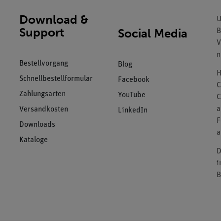
Download &
U
Support
Social Media
B
V
n
Bestellvorgang
Blog
H
Schnellbestellformular
Facebook
C
Zahlungsarten
YouTube
C
a
Versandkosten
LinkedIn
F
Downloads
a
Kataloge
D
i
B