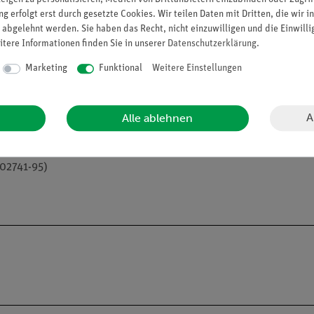
Daune)
g erfolgt erst durch gesetzte Cookies. Wir teilen Daten mit Dritten, die wir 
 abgelehnt werden. Sie haben das Recht, nicht einzuwilligen und die Einwill
h
itere Informationen finden Sie in unserer
Daten­schutz­erklärung
.
Marketing
Funktional
Weitere Einstellungen
A
Alle ablehnen
).
sflasche als Wasserrückschlagsicherung (34170-01) oder Membra
02741-95)