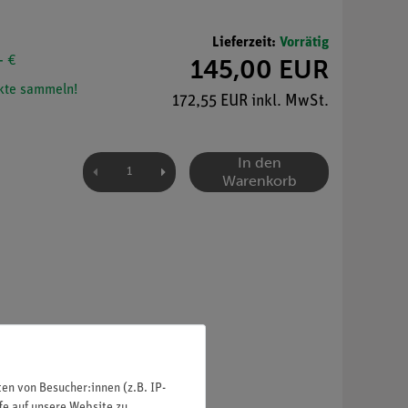
Lieferzeit:
Vorrätig
- €
145,00 EUR
te sammeln!
172,55 EUR inkl. MwSt.
In den
Warenkorb
ll fallen.
n von Besucher:innen (z.B. IP-
fe auf unsere Website zu