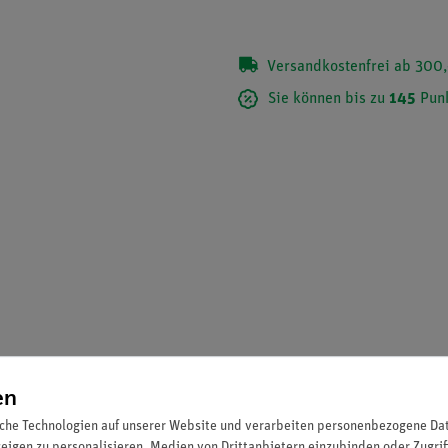
Versandkostenfrei ab 300,
Sie können bis zu
145
Punk
eim Fehlen störender Kräfte (Auftrieb, Luftwiderstand) gleich schne
en
che Technologien auf unserer Website und verarbeiten personenbezogene Date
zeigen zu personalisieren, Medien von Drittanbietern einzubinden oder Zugrif