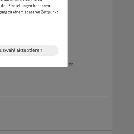
in den Einstellungen benennen.
igung zu einem späteren Zeitpunkt
uswahl akzeptieren
npumpe, zweistufig (08163-93) oder