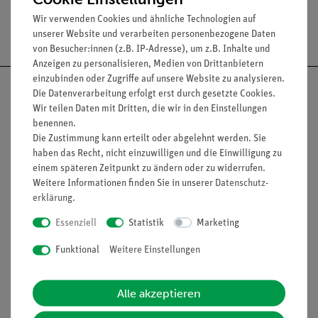
Wir verwenden Cookies und ähnliche Technologien auf
Versandkostenfrei ab 300,- €
unserer Website und verarbeiten personenbezogene Daten
von Besucher:innen (z.B. IP-Adresse), um z.B. Inhalte und
Anzeigen zu personalisieren, Medien von Drittanbietern
einzubinden oder Zugriffe auf unsere Website zu analysieren.
Die Datenverarbeitung erfolgt erst durch gesetzte Cookies.
Wir teilen Daten mit Dritten, die wir in den Einstellungen
benennen.
Nach oben
Die Zustimmung kann erteilt oder abgelehnt werden. Sie
haben das Recht, nicht einzuwilligen und die Einwilligung zu
einem späteren Zeitpunkt zu ändern oder zu widerrufen.
Weitere Informationen finden Sie in unserer
Daten­schutz­
Informationen
Service
erklärung
.
Essenziell
Statistik
Marketing
Unternehmen
Übersicht Service
Funktional
Weitere Einstellungen
Projekte und Lösungen
Beratung & Showroom
Presse
Inventarisierungs- &
Alle akzeptieren
Einräumservice
Stellenangebote