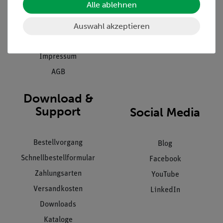
Alle ablehnen
Inbetriebnahme & Schulungen
Kontakt
Kundendienst
Auswahl akzeptieren
Hinweisgeberschutz
Datenschutz
Impressum
AGB
Download &
Support
Social Media
Bestellvorgang
Blog
Schnellbestellformular
Facebook
Zahlungsarten
YouTube
Versandkosten
LinkedIn
Downloads
Kataloge