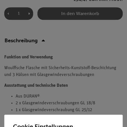
In den Warenkorb
Beschreibung
Funktion und Verwendung
Woulffsche Flasche mit Sicherheits-Kunststoff-Beschichtung
und 3 Hälsen mit Glasgewindeverschraubungen
Ausstattung und technische Daten
Aus DURAN®
2 x Glasgewindeverschraubungen GL 18/8
1 x Glasgewindeverschraubung GL 25/12
Cookie Einstellungen