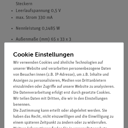
Steckern
Leerlaufspannung 0,5 V
max. Strom 330 mA
Nennleistung 0,1485 W
Außenmaße (mm) 65 x 33 x 3
Optionales Zubehör
Cookie Einstellungen
Zum senkrechten Aufstellen der Solarzelle wird ein Halter
Wir verwenden Cookies und ähnliche Technologien auf
benötigt (nicht im Lieferumfang enthalten): Halter für die
unserer Website und verarbeiten personenbezogene Daten
von Besucher:innen (z.B. IP-Adresse), um z.B. Inhalte und
Solarzelle 3,3 x 6,5 cm, mit Steckern (06752-08)
Anzeigen zu personalisieren, Medien von Drittanbietern
einzubinden oder Zugriffe auf unsere Website zu analysieren.
Die Datenverarbeitung erfolgt erst durch gesetzte Cookies.
Zubehör
Wir teilen Daten mit Dritten, die wir in den Einstellungen
benennen.
Die Zustimmung kann erteilt oder abgelehnt werden. Sie
haben das Recht, nicht einzuwilligen und die Einwilligung zu
Versandkostenfrei ab 300,- €
einem späteren Zeitpunkt zu ändern oder zu widerrufen.