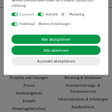
Weitere Informationen finden Sie in unserer
Daten­schutz­
erklärung
.
Essenziell
Statistik
Marketing
Funktional
Weitere Einstellungen
Nach oben
Alle akzeptieren
Alle ablehnen
Informationen
Service
Auswahl akzeptieren
Unternehmen
Übersicht Service
Projekte und Lösungen
Beratung & Showroom
Presse
Inventarisierungs- &
Einräumservice
Stellenangebote
Inbetriebnahme & Schulungen
Kontakt
Kundendienst
Hinweisgeberschutz