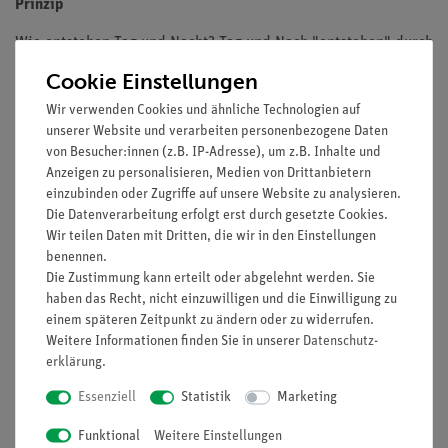
Prinzip
Wie entstehen Tag und Nacht? Tag und Nach "entstehen" durch
die Rotation der Erde um ihre eigene Achse, wobei auf der
Cookie Einstellungen
sonnen-zugewandten Seite Tag, auf der sonnen-abgewandten
Wir verwenden Cookies und ähnliche Technologien auf
Seite Nacht ist. Mit Hilfe dieses einfachen Sonne, Erde, Mond-
unserer Website und verarbeiten personenbezogene Daten
Modell wird die Entstehung von Tag und Nacht modellhaft
von Besucher:innen (z.B. IP-Adresse), um z.B. Inhalte und
nachgebildet.
Anzeigen zu personalisieren, Medien von Drittanbietern
einzubinden oder Zugriffe auf unsere Website zu analysieren.
Die Schülerinnen und Schüler können anhand des Modells
Die Datenverarbeitung erfolgt erst durch gesetzte Cookies.
selbst ausprobieren, wie Tag und Nacht entstehen, in dem sie
Wir teilen Daten mit Dritten, die wir in den Einstellungen
das Erdmodell um seine Achse drehen, während es von der
benennen.
die Sonne repräsentierende Taschenlampe angeleuchtet wird.
Die Zustimmung kann erteilt oder abgelehnt werden. Sie
An einem Ort ist es immer dann Tag, wenn dieser Ort von der
haben das Recht, nicht einzuwilligen und die Einwilligung zu
einem späteren Zeitpunkt zu ändern oder zu widerrufen.
Sonne beleuchtet wird. Da die Erde rund ist, befinden sich
Weitere Informationen finden Sie in unserer
Daten­schutz­
immer Orte im Schatten, an denen Nacht ist. Da sich die Erde
erklärung
.
dreht, wechseln sich an jedem Ort Tag und Nacht immer ab.
Diese Drehung ist auch für die Zeitzonen verantwortlich.
Essenziell
Statistik
Marketing
Funktional
Weitere Einstellungen