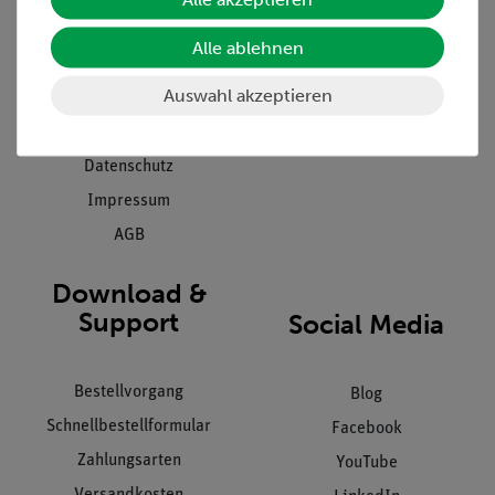
Presse
Inventarisierungs- &
Alle ablehnen
Einräumservice
Stellenangebote
Inbetriebnahme & Schulungen
Auswahl akzeptieren
Kontakt
Kundendienst
Hinweisgeberschutz
Datenschutz
Impressum
AGB
Download &
Support
Social Media
Bestellvorgang
Blog
Schnellbestellformular
Facebook
Zahlungsarten
YouTube
Versandkosten