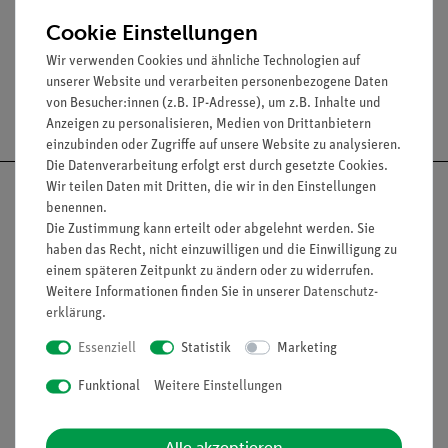
Stieldurchmesser: 12 mm
Cookie Einstellungen
Wir verwenden Cookies und ähnliche Technologien auf
unserer Website und verarbeiten personenbezogene Daten
von Besucher:innen (z.B. IP-Adresse), um z.B. Inhalte und
Versandkostenfrei ab 300,- €
Anzeigen zu personalisieren, Medien von Drittanbietern
einzubinden oder Zugriffe auf unsere Website zu analysieren.
Die Datenverarbeitung erfolgt erst durch gesetzte Cookies.
Wir teilen Daten mit Dritten, die wir in den Einstellungen
benennen.
Die Zustimmung kann erteilt oder abgelehnt werden. Sie
haben das Recht, nicht einzuwilligen und die Einwilligung zu
Nach oben
einem späteren Zeitpunkt zu ändern oder zu widerrufen.
Weitere Informationen finden Sie in unserer
Daten­schutz­
erklärung
.
Informationen
Service
Essenziell
Statistik
Marketing
Funktional
Weitere Einstellungen
Unternehmen
Übersicht Service
Projekte und Lösungen
Beratung & Showroom
Alle akzeptieren