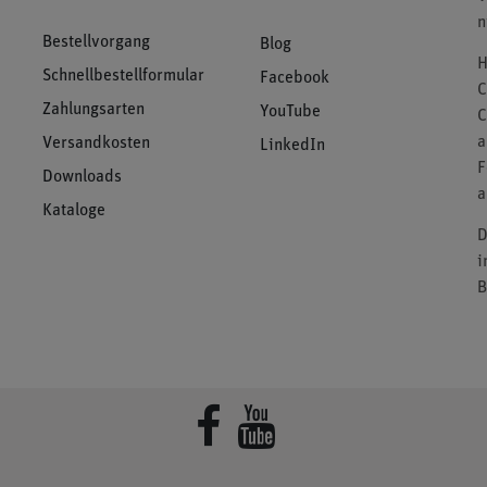
n
Bestellvorgang
Blog
H
Schnellbestellformular
Facebook
C
Zahlungsarten
YouTube
C
a
Versandkosten
LinkedIn
F
Downloads
a
Kataloge
D
i
B