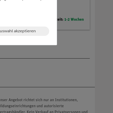
Lieferzeit:
1-2 Wochen
uswahl akzeptieren
nser Angebot richtet sich nur an Institutionen,
ildungseinrichtungen und autorisierte
ertragshändler. Kein Verkauf an Privatpersonen und