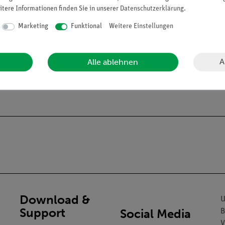
itere Informationen finden Sie in unserer
Daten­schutz­erklärung
.
Marketing
Funktional
Weitere Einstellungen
A
Alle ablehnen
Download &
U
Support
Social Media
B
V