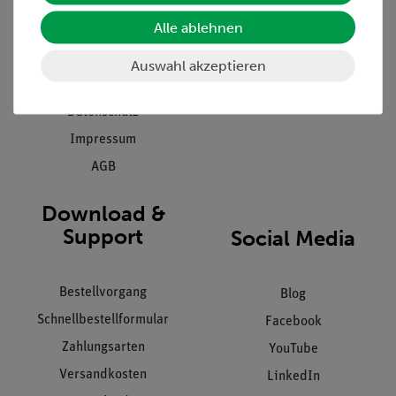
Presse
Inventarisierungs- &
Einräumservice
Alle ablehnen
Stellenangebote
Inbetriebnahme & Schulungen
Kontakt
Auswahl akzeptieren
Kundendienst
Hinweisgeberschutz
Datenschutz
Impressum
AGB
Download &
Support
Social Media
Bestellvorgang
Blog
Schnellbestellformular
Facebook
Zahlungsarten
YouTube
Versandkosten
LinkedIn