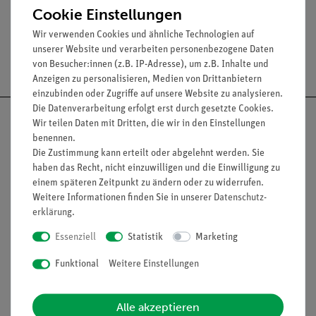
Cookie Einstellungen
Wir verwenden Cookies und ähnliche Technologien auf
unserer Website und verarbeiten personenbezogene Daten
Versandkostenfrei ab 300,- €
von Besucher:innen (z.B. IP-Adresse), um z.B. Inhalte und
Anzeigen zu personalisieren, Medien von Drittanbietern
einzubinden oder Zugriffe auf unsere Website zu analysieren.
Die Datenverarbeitung erfolgt erst durch gesetzte Cookies.
Wir teilen Daten mit Dritten, die wir in den Einstellungen
benennen.
Die Zustimmung kann erteilt oder abgelehnt werden. Sie
Nach oben
haben das Recht, nicht einzuwilligen und die Einwilligung zu
einem späteren Zeitpunkt zu ändern oder zu widerrufen.
Weitere Informationen finden Sie in unserer
Daten­schutz­
erklärung
.
Informationen
Service
Essenziell
Statistik
Marketing
Funktional
Weitere Einstellungen
Unternehmen
Übersicht Service
Projekte und Lösungen
Beratung & Showroom
Alle akzeptieren