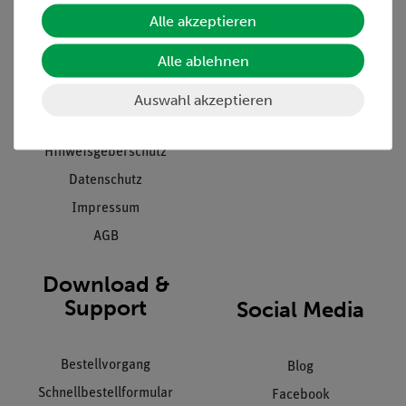
Unternehmen
Übersicht Service
Alle akzeptieren
Projekte und Lösungen
Beratung & Showroom
Alle ablehnen
Presse
Inventarisierungs- &
Einräumservice
Stellenangebote
Auswahl akzeptieren
Inbetriebnahme & Schulungen
Kontakt
Kundendienst
Hinweisgeberschutz
Datenschutz
Impressum
AGB
Download &
Support
Social Media
Bestellvorgang
Blog
Schnellbestellformular
Facebook