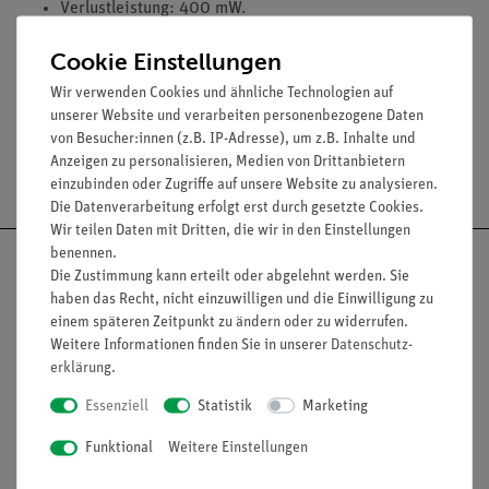
Verlustleistung: 400 mW.
Dynamischer Widerstand im Durchbruchsgebiet: 40
Cookie Einstellungen
Ohm.
Wir verwenden Cookies und ähnliche Technologien auf
unserer Website und verarbeiten personenbezogene Daten
von Besucher:innen (z.B. IP-Adresse), um z.B. Inhalte und
Anzeigen zu personalisieren, Medien von Drittanbietern
Versandkostenfrei ab 300,- €
einzubinden oder Zugriffe auf unsere Website zu analysieren.
Die Datenverarbeitung erfolgt erst durch gesetzte Cookies.
Wir teilen Daten mit Dritten, die wir in den Einstellungen
benennen.
Die Zustimmung kann erteilt oder abgelehnt werden. Sie
haben das Recht, nicht einzuwilligen und die Einwilligung zu
einem späteren Zeitpunkt zu ändern oder zu widerrufen.
Nach oben
Weitere Informationen finden Sie in unserer
Daten­schutz­
erklärung
.
Essenziell
Statistik
Marketing
Informationen
Service
Funktional
Weitere Einstellungen