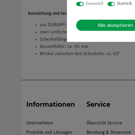
Essenziell
Statistik
Ausstattung und technische Daten
Alle akzeptieren
aus DURAN®;
zwei seitliche Ansatzstutzen (
d
= 8 mm)
Schenkellänge ca. 100 mm
Gesamthöhe: ca. 90 mm
Winkel zwischen den Schenkeln: ca. 65°
Informationen
Service
Unternehmen
Übersicht Service
Projekte und Lösungen
Beratung & Showroom