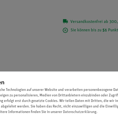
Versandkostenfrei ab 300,
Sie können bis zu
51
Punkt
en
che Technologien auf unserer Website und verarbeiten personenbezogene Date
zeigen zu personalisieren, Medien von Drittanbietern einzubinden oder Zugrif
g erfolgt erst durch gesetzte Cookies. Wir teilen Daten mit Dritten, die wir 
 abgelehnt werden. Sie haben das Recht, nicht einzuwilligen und die Einwill
molzenen Öffnungen zur Einführung von Elektroden (Innendurchmes
itere Informationen finden Sie in unserer
Daten­schutz­erklärung
.
rung von Schmelzflusselektrolysen.