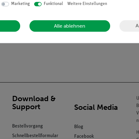
Marketing
Funktional
Weitere Einstellungen
A
Alle ablehnen
Download &
U
Support
Social Media
B
V
n
Bestellvorgang
Blog
H
Schnellbestellformular
Facebook