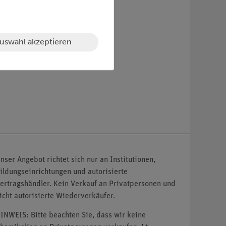
uswahl akzeptieren
nser Angebot richtet sich nur an Institutionen,
ildungseinrichtungen und autorisierte
ertragshändler. Kein Verkauf an Privatpersonen und
icht autorisierte Wiederverkäufer.
INWEIS: Bitte beachten Sie, dass wir keine