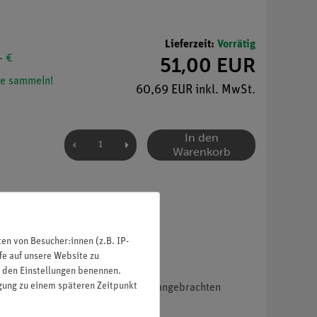
Lieferzeit:
Vorrätig
- €
51,00 EUR
e sammeln!
60,69 EUR inkl. MwSt.
In den
Warenkorb
n von Besucher:innen (z.B. IP-
fe auf unsere Website zu
in den Einstellungen benennen.
igung zu einem späteren Zeitpunkt
ser 6,5 mm) und zwei waagerecht angebrachten