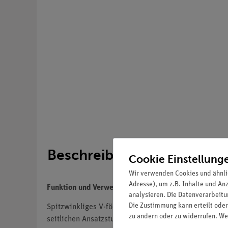
Beschreibung
Cookie Einstellung
Wir verwenden Cookies und ähnli
Adresse), um z.B. Inhalte und An
Funktion und Verwendung
analysieren. Die Datenverarbeitun
Die Zustimmung kann erteilt oder
Spitzwinkliges V-förmiges Rohr mit zwei rundgesch
zu ändern oder zu widerrufen. We
seitlichen Ansatzstutzen; z. B. geeignet zur Durchfüh