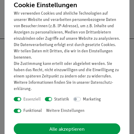
Cookie Einstellungen
Wir verwenden Cookies und ähnliche Technologien auf
unserer Website und verarbeiten personenbezogene Daten
Versandkostenfrei ab 300,- €
von Besucher:innen (z.B. IP-Adresse), um z.B. Inhalte und
Anzeigen zu personalisieren, Medien von Drittanbietern
einzubinden oder Zugriffe auf unsere Website zu analysieren.
Die Datenverarbeitung erfolgt erst durch gesetzte Cookies.
Wir teilen Daten mit Dritten, die wir in den Einstellungen
benennen.
Die Zustimmung kann erteilt oder abgelehnt werden. Sie
Nach oben
haben das Recht, nicht einzuwilligen und die Einwilligung zu
einem späteren Zeitpunkt zu ändern oder zu widerrufen.
Weitere Informationen finden Sie in unserer
Daten­schutz­
erklärung
.
Informationen
Service
Essenziell
Statistik
Marketing
Funktional
Weitere Einstellungen
Unternehmen
Übersicht Service
Projekte und Lösungen
Beratung & Showroom
Alle akzeptieren
Presse
Inventarisierungs- &