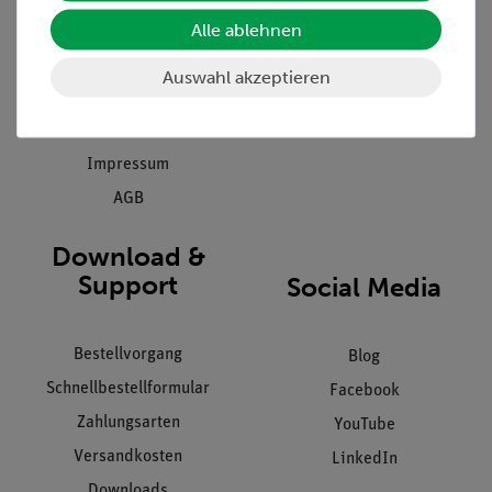
Einräumservice
Alle ablehnen
Stellenangebote
Inbetriebnahme & Schulungen
Kontakt
Auswahl akzeptieren
Kundendienst
Hinweisgeberschutz
Datenschutz
Impressum
AGB
Download &
Support
Social Media
Bestellvorgang
Blog
Schnellbestellformular
Facebook
Zahlungsarten
YouTube
Versandkosten
LinkedIn
Downloads