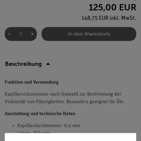
125,00 EUR
148,75 EUR inkl. MwSt.
In den Warenkorb
Beschreibung
Funktion und Verwendung
Kapillarviskosimeter nach Ostwald zur Bestimmung der
Viskosität von Flüssigkeiten. Besonders geeignet für Öle.
Ausstattung und technische Daten
Kapillardurchmesser: 0,4 mm
Länge: 250 mm