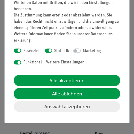
Wir teilen Daten mit Dritten, die wir in den Einstellungen
benennen.
Die Zustimmung kann erteilt oder abgelehnt werden. Sie
Unternehmen
Übersicht Service
haben das Recht, nicht einzuwilligen und die Einwilligung zu
Projekte und Lösungen
Beratung & Showroom
einem späteren Zeitpunkt zu ändern oder zu widerrufen.
Weitere Informationen finden Sie in unserer
Daten­schutz­
Presse
Inventarisierungs- &
erklärung
.
Einräumservice
Stellenangebote
Essenziell
Statistik
Marketing
Inbetriebnahme & Schulungen
Kontakt
Kundendienst
Funktional
Weitere Einstellungen
Hinweisgeberschutz
Datenschutz
Alle akzeptieren
Impressum
AGB
Alle ablehnen
Download &
Auswahl akzeptieren
Support
Social Media
Bestellvorgang