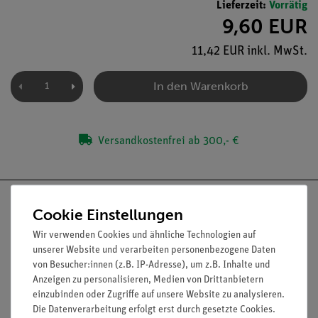
Lieferzeit:
Vorrätig
9,60 EUR
11,42 EUR inkl. MwSt.
In den Warenkorb
Versandkostenfrei ab 300,- €
Cookie Einstellungen
Wir verwenden Cookies und ähnliche Technologien auf
Nach oben
unserer Website und verarbeiten personenbezogene Daten
von Besucher:innen (z.B. IP-Adresse), um z.B. Inhalte und
Anzeigen zu personalisieren, Medien von Drittanbietern
einzubinden oder Zugriffe auf unsere Website zu analysieren.
Informationen
Service
Die Datenverarbeitung erfolgt erst durch gesetzte Cookies.