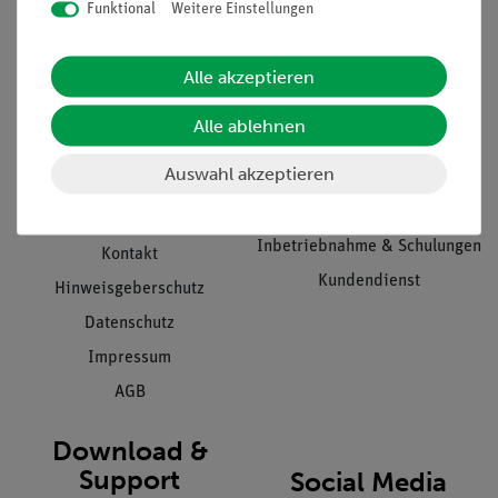
Funktional
Weitere Einstellungen
Informationen
Service
Alle akzeptieren
Unternehmen
Übersicht Service
Alle ablehnen
Projekte und Lösungen
Beratung & Showroom
Auswahl akzeptieren
Presse
Inventarisierungs- &
Einräumservice
Stellenangebote
Inbetriebnahme & Schulungen
Kontakt
Kundendienst
Hinweisgeberschutz
Datenschutz
Impressum
AGB
Download &
Support
Social Media