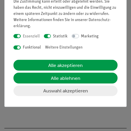
Die Zustimmung kann erteilt oder abgelehnt werden. Sie
Welthandel - Interaktive Aufgaben (2)
haben das Recht, nicht einzuwilligen und die Einwilligung zu
Marktwirtschaft oder Planwirtschaft? - Interaktive
einem späteren Zeitpunkt zu ändern oder zu widerrufen.
Weitere Informationen finden Sie in unserer
Aufgabe
Daten­schutz­
erklärung
.
Soziale Marktwirtschaft - Interaktives Video
Planwirtschaft - Interaktives Video
Essenziell
Statistik
Marketing
Stärken der freien Marktwirtschaft - Interaktives Video
Funktional
Weitere Einstellungen
Begrenzungen der freien Marktwirtschaft - Interaktives
Video
Chinesische Staatswirtschaft - Interaktives Video
Alle akzeptieren
Stärken der chinesischen Staatswirtschaft - Interaktives
Video
Alle ablehnen
Begrenzungen der Planwirtschaft - Interaktives Video
Zukunft des globalen Handels - Interaktives Video
Auswahl akzeptieren
Staatskapitalismus - Interaktive Aufgaben (1)
Staatskapitalismus - Interaktive Aufgaben (2)