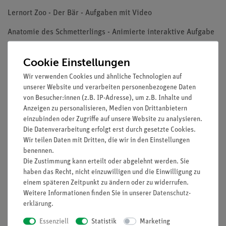
Lernort Zoo - Der Bär - Aufgaben mit Video
Anatomie des Schmetterlings - Animierte interaktive Aufgabe
Heimische Vogelarten - Finde die Bildpaare
Cookie Einstellungen
Hase und Kaninchen - Wildkaninchen - Aufgaben mit Video
Wir verwenden Cookies und ähnliche Technologien auf
unserer Website und verarbeiten personenbezogene Daten
Hase und Kaninchen - Lebensweise der Hasen - Aufgaben mit
von Besucher:innen (z.B. IP-Adresse), um z.B. Inhalte und
Video
Anzeigen zu personalisieren, Medien von Drittanbietern
einzubinden oder Zugriffe auf unsere Website zu analysieren.
Hase und Kaninchen - Der Hase - Aufgaben mit Video
Die Datenverarbeitung erfolgt erst durch gesetzte Cookies.
Hase und Kaninchen - 5 interaktive Aufgaben (1)
Wir teilen Daten mit Dritten, die wir in den Einstellungen
benennen.
Hase und Kaninchen - 5 interaktive Aufgaben (2)
Die Zustimmung kann erteilt oder abgelehnt werden. Sie
haben das Recht, nicht einzuwilligen und die Einwilligung zu
Finde die 2 gleichen Bilder - Kombinatorische Aufgaben (1)
einem späteren Zeitpunkt zu ändern oder zu widerrufen.
Weitere Informationen finden Sie in unserer
Daten­schutz­
Finde die 2 gleichen Bilder - Kombinatorische Aufgaben (2)
erklärung
.
Dinosaurier - Lebensweise - Aufgaben mit Video
Essenziell
Statistik
Marketing