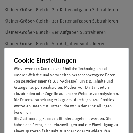
Kleiner-Größer-Gleich - 2er Kettenaufgaben Subtrahieren
Kleiner-Größer-Gleich - 3er Kettenaufgaben Subtrahieren
Kleiner-Größer-Gleich - 4er Aufgaben Subtrahieren
Kleiner-Größer-Gleich - 5er Aufgaben Subtrahieren
Kleiner-Größer-Gleich - 6er Aufgaben Subtrahieren
Cookie Einstellungen
Subtrahieren - 5er & 4er Zahlen - 9 Interaktive Aufgaben (1)
Wir verwenden Cookies und ähnliche Technologien auf
unserer Website und verarbeiten personenbezogene Daten
Subtrahieren - 5er & 4er Zahlen - 9 Interaktive Aufgaben (2)
von Besucher:innen (z.B. IP-Adresse), um z.B. Inhalte und
Anzeigen zu personalisieren, Medien von Drittanbietern
Subtrahieren - 5er & 4er Zahlen - 9 Interaktive Aufgaben (3)
einzubinden oder Zugriffe auf unsere Website zu analysieren.
Die Datenverarbeitung erfolgt erst durch gesetzte Cookies.
Subtrahieren - 5er & 5er Zahlen - 9 Interaktive Aufgaben (1)
Wir teilen Daten mit Dritten, die wir in den Einstellungen
Subtrahieren - 5er & 5er Zahlen - 9 Interaktive Aufgaben (2)
benennen.
Die Zustimmung kann erteilt oder abgelehnt werden. Sie
Subtrahieren - 5er & 5er Zahlen - 9 Interaktive Aufgaben (3)
haben das Recht, nicht einzuwilligen und die Einwilligung zu
einem späteren Zeitpunkt zu ändern oder zu widerrufen.