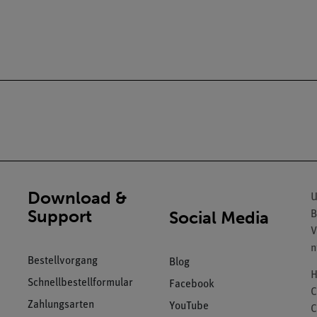
Download &
U
Support
Social Media
B
V
n
Bestellvorgang
Blog
H
Schnellbestellformular
Facebook
C
Zahlungsarten
YouTube
C