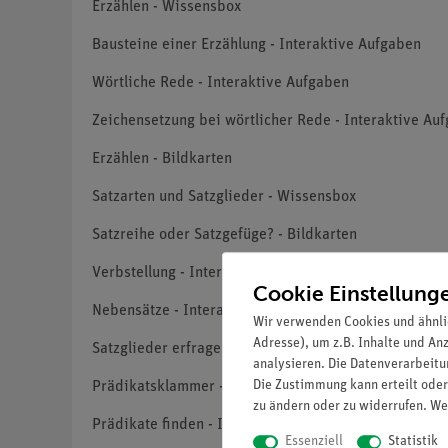
Erzählen - Wissensbox
Bausteine einer Erzählung - Interaktive Aufgaben
Wörtliche Rede - Interaktive Aufgaben
Zeichensetzung bei wörtlicher Rede - Interaktive Au
Erzählen - Bildkarten
Satzarten und Satzglieder - Wissensbox
Satzreihe oder Satzgefüge? - Bildkarten
Verbstellung - Interaktives Video und interaktive Au
Cookie Einstellung
Nebensätze - Interaktives Video mit Grammatiküberf
Wir verwenden Cookies und ähnli
Adresse), um z.B. Inhalte und An
Satzglieder erfragen - Interaktive Aufgabe
analysieren. Die Datenverarbeitun
Die Zustimmung kann erteilt oder
Prädikatsklammer - Interaktive Aufgaben
zu ändern oder zu widerrufen. We
Prädikate finden - Interaktive Aufgaben
Essenziell
Statistik