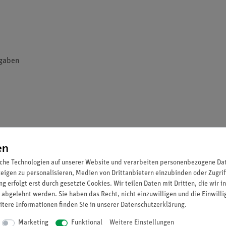
fgaben
fgaben
en
all
che Technologien auf unserer Website und verarbeiten personenbezogene Date
zeigen zu personalisieren, Medien von Drittanbietern einzubinden oder Zugrif
g erfolgt erst durch gesetzte Cookies. Wir teilen Daten mit Dritten, die wir 
 abgelehnt werden. Sie haben das Recht, nicht einzuwilligen und die Einwill
itere Informationen finden Sie in unserer
Daten­schutz­erklärung
.
Marketing
Funktional
Weitere Einstellungen