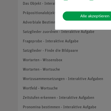
Das Objekt - Interaktive Aufgaben
Präpositionalobjekt? - Interaktive Aufgaben
Alle akzeptieren
Adverbiale Bestimmungen - Interaktive Aufgabe
Satzglieder zuordnen - Interaktive Aufgabe
Frageprobe - Interaktive Aufgabe
Satzglieder - Finde die Bildpaare
Wortarten - Wissensbox
Wortarten - Wortsuche
Wortzusammensetzungen - Interaktive Aufgaben
Wortfeld - Wortsuche
Zeitstufen erkennen - Interaktive Aufgaben
Pronomina bestimmen - Interaktive Aufgabe