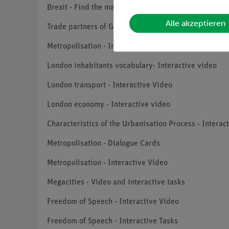
Brexit - Find the matches
Alle akzeptieren
Trade partners of Great Britain - Interactive task
Metropolisation - Interactive graph with video
London inhabitants vocabulary- Interactive video
London transport - Interactive Video
London economy - Interactive video
Characteristics of the Urbanisation Process - Interac
Metropolisation - Dialogue Cards
Metropolisation - Interactive Video
Megacities - Video and interactive tasks
Freedom of Speech - Interactive Video
Freedom of Speech - Interactive Tasks