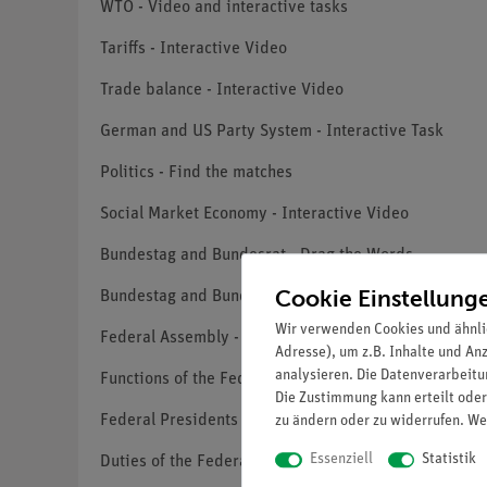
WTO - Video and interactive tasks
Tariffs - Interactive Video
Trade balance - Interactive Video
German and US Party System - Interactive Task
Politics - Find the matches
Social Market Economy - Interactive Video
Bundestag and Bundesrat - Drag the Words
Cookie Einstellung
Bundestag and Bundesrat - Video and Drag and Drop
Wir verwenden Cookies und ähnli
Federal Assembly - Interactive Video
Adresse), um z.B. Inhalte und An
analysieren. Die Datenverarbeitun
Functions of the Federal President - Drag and Drop
Die Zustimmung kann erteilt oder
Federal Presidents - Video and Drag the words
zu ändern oder zu widerrufen. We
Essenziell
Statistik
Duties of the Federal President - Video and interacti