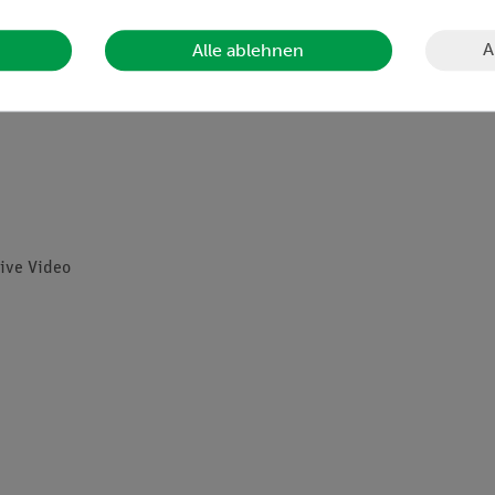
A
Alle ablehnen
tive Video