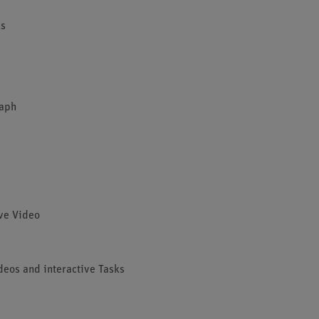
ks
raph
ive Video
deos and interactive Tasks