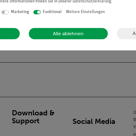
itere Informationen finden Sie in unserer
Daten­schutz­erklärung
.
Marketing
Funktional
Weitere Einstellungen
A
Alle ablehnen
Download &
U
Support
Social Media
B
V
n