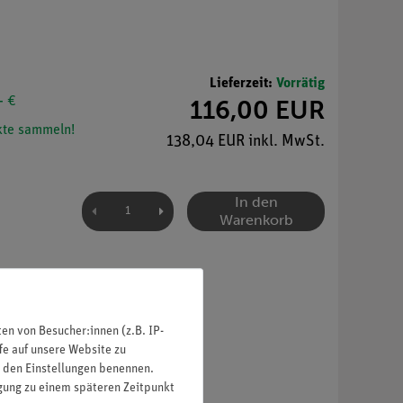
Lieferzeit:
Vorrätig
- €
116,00 EUR
te sammeln!
138,04 EUR inkl. MwSt.
In den
Warenkorb
n von Besucher:innen (z.B. IP-
fe auf unsere Website zu
in den Einstellungen benennen.
igung zu einem späteren Zeitpunkt