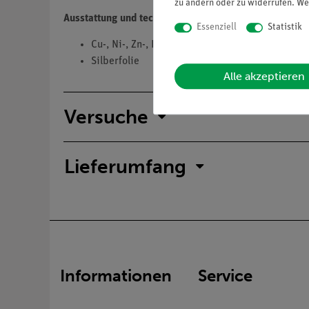
zu ändern oder zu widerrufen. We
Ausstattung und technische Daten
Essenziell
Statistik
Cu-, Ni-, Zn-, Pb- und Fe-Stücke sowie
Silberfolie
Alle akzeptieren
Versuche
Lieferumfang
Informationen
Service