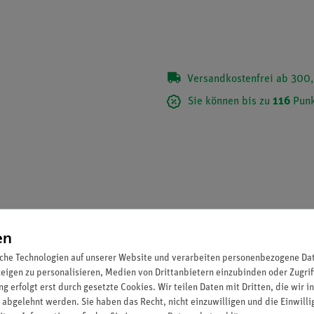
Versandkostenfrei ab 300,
Sie können bis zu
116
Punk
en
che Technologien auf unserer Website und verarbeiten personenbezogene Date
zeigen zu personalisieren, Medien von Drittanbietern einzubinden oder Zugrif
g erfolgt erst durch gesetzte Cookies. Wir teilen Daten mit Dritten, die wir 
 abgelehnt werden. Sie haben das Recht, nicht einzuwilligen und die Einwill
oreszenzanalyse.