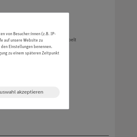
n von Besucher:innen (z.B. IP-
or jeweils separat und 2:1-gekoppelt
fe auf unsere Website zu
in den Einstellungen benennen.
lauflösung verschiebbar.
igung zu einem späteren Zeitpunkt
uswahl akzeptieren