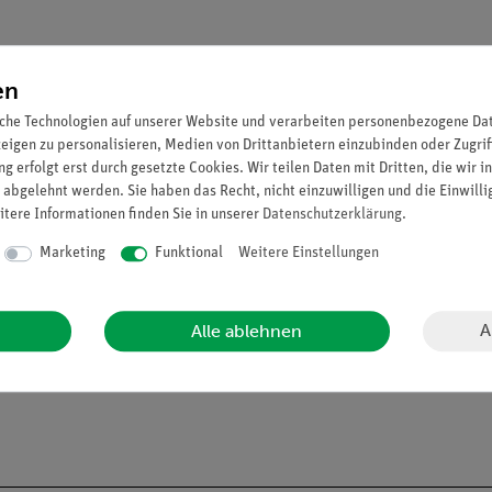
en
s
che Technologien auf unserer Website und verarbeiten personenbezogene Date
eitenden Schrittmotoren zur Drehung von Probenhalter und Detekt
zeigen zu personalisieren, Medien von Drittanbietern einzubinden oder Zugrif
g erfolgt erst durch gesetzte Cookies. Wir teilen Daten mit Dritten, die wir 
 zur Aufnahme von Absorptionsfolien ist zur Veränderung der Winke
 abgelehnt werden. Sie haben das Recht, nicht einzuwilligen und die Einwill
g des erlaubten Schwenkbereichs zum Schutz der Detektoren
itere Informationen finden Sie in unserer
Daten­schutz­erklärung
.
nung am Gerät oder über PC
Marketing
Funktional
Weitere Einstellungen
A
Alle ablehnen