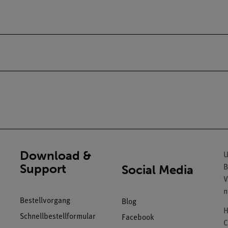
Download &
U
Support
Social Media
B
V
n
Bestellvorgang
Blog
H
Schnellbestellformular
Facebook
C