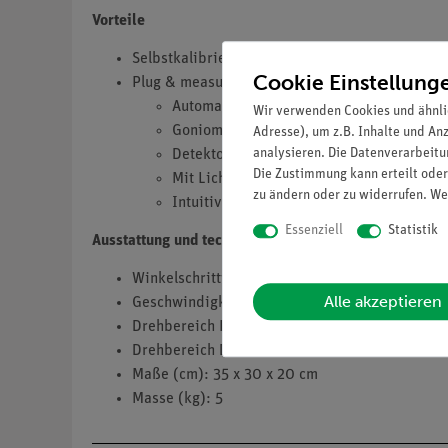
Vorteile
Selbstkalibrierendes Goniometer
Cookie Einstellung
Plug & measure:
Automatische Erkennung des Goniometer
Wir verwenden Cookies und ähnli
Goniometerblock mit zwei unabhängig arb
Adresse), um z.B. Inhalte und An
analysieren. Die Datenverarbeitun
Detektorhalter mit Schlitzblendenträger
Die Zustimmung kann erteilt oder
Mit Lichtschrankensystem zur Begrenzun
zu ändern oder zu widerrufen. We
Intuitive Bedienung über direkte Bedie
Essenziell
Statistik
Ausstattung und technische Daten
Winkelschrittweite: 0,1°...10°
Alle akzeptieren
Geschwindigkeit: 0,5...100 s/Schritt
Drehbereich Probe: 0...360°
Drehbereich Detektor: -10°...+170°
Maße (cm): 35 x 30 x 20 cm
Masse (kg): 5