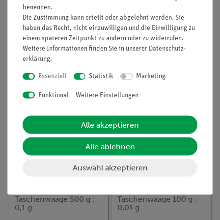
Artikel-Nr.:
benennen.
ADA-HCB-6001
Artikel-Nr.:
49213-01
Die Zustimmung kann erteilt oder abgelehnt werden. Sie
Präzisionswaage, AE
Taschenwaage 300 g :
ADAM HCB 6001, 6.000
0,01 g
haben das Recht, nicht einzuwilligen und die Einwilligung zu
g : 0,1 g, Modell
einem späteren Zeitpunkt zu ändern oder zu widerrufen.
Highland
Weitere Informationen finden Sie in unserer
Daten­schutz­
395,00 €
45,00 €
erklärung
.
Essenziell
Statistik
Marketing
Funktional
Weitere Einstellungen
Alle akzeptieren
Alle ablehnen
Auswahl akzeptieren
Artikel-Nr.:
49214-01
Artikel-Nr.:
49212-01
Taschenwaage 500 g :
Taschenwaage 100 g :
0,1 g
0,01 g