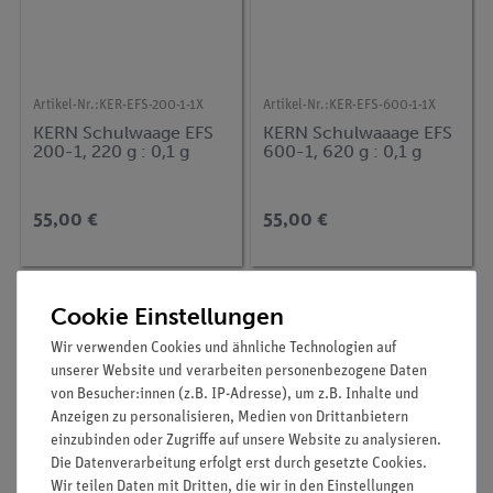
Artikel-Nr.:
KER-EFS-200-1-1X
Artikel-Nr.:
KER-EFS-600-1-1X
KERN Schulwaage EFS
KERN Schulwaaage EFS
200-1, 220 g : 0,1 g
600-1, 620 g : 0,1 g
55,00 €
55,00 €
Cookie Einstellungen
Wir verwenden Cookies und ähnliche Technologien auf
unserer Website und verarbeiten personenbezogene Daten
von Besucher:innen (z.B. IP-Adresse), um z.B. Inhalte und
Anzeigen zu personalisieren, Medien von Drittanbietern
einzubinden oder Zugriffe auf unsere Website zu analysieren.
Die Datenverarbeitung erfolgt erst durch gesetzte Cookies.
Wir teilen Daten mit Dritten, die wir in den Einstellungen