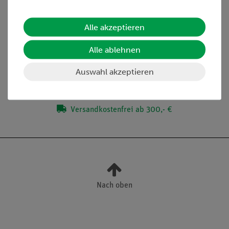
Artikel-Nr.:
ADA-CB-501
Kompaktwaage, AE
ADAM, 500 g : 0,1 g
Alle akzeptieren
Modell CB501
Alle ablehnen
55,00 €
Auswahl akzeptieren
Versandkostenfrei ab 300,- €
Nach oben