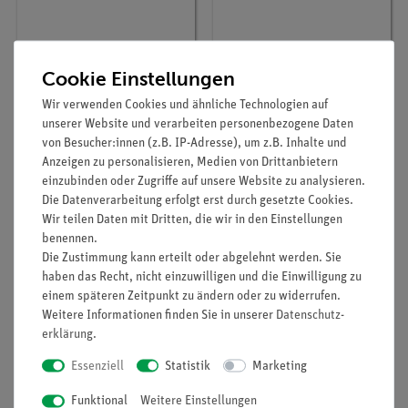
Cookie Einstellungen
Artikel-Nr.:
ADA-CB-1001
Artikel-Nr.:
ADA-CB-3000
Wir verwenden Cookies und ähnliche Technologien auf
Kompaktwaage, AE
Kompaktwaage, AE
unserer Website und verarbeiten personenbezogene Daten
ADAM, 1000 g : 0,1 g
ADAM, 3000 g : 1 g
von Besucher:innen (z.B. IP-Adresse), um z.B. Inhalte und
Modell CB1001
Modell CB3000
Anzeigen zu personalisieren, Medien von Drittanbietern
einzubinden oder Zugriffe auf unsere Website zu analysieren.
70,00 €
55,00 €
Die Datenverarbeitung erfolgt erst durch gesetzte Cookies.
Wir teilen Daten mit Dritten, die wir in den Einstellungen
benennen.
Die Zustimmung kann erteilt oder abgelehnt werden. Sie
haben das Recht, nicht einzuwilligen und die Einwilligung zu
einem späteren Zeitpunkt zu ändern oder zu widerrufen.
Weitere Informationen finden Sie in unserer
Daten­schutz­
erklärung
.
Essenziell
Statistik
Marketing
Funktional
Weitere Einstellungen