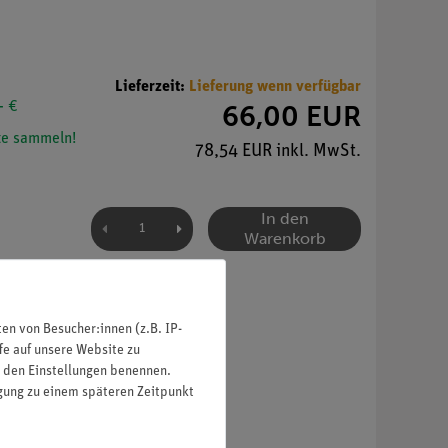
Lieferzeit:
Lieferung wenn verfügbar
- €
66,00 EUR
e sammeln!
78,54 EUR inkl. MwSt.
In den
Warenkorb
n von Besucher:innen (z.B. IP-
fe auf unsere Website zu
in den Einstellungen benennen.
igung zu einem späteren Zeitpunkt