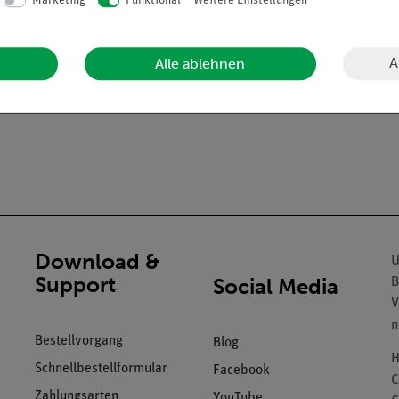
Marketing
Funktional
Weitere Einstellungen
lleinlage
A
Alle ablehnen
urchmesser: 10 mm
Download &
U
Support
Social Media
B
V
n
Bestellvorgang
Blog
H
Schnellbestellformular
Facebook
C
Zahlungsarten
YouTube