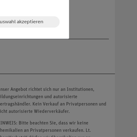
uswahl akzeptieren
nser Angebot richtet sich nur an Institutionen,
ildungseinrichtungen und autorisierte
ertragshändler. Kein Verkauf an Privatpersonen und
icht autorisierte Wiederverkäufer.
INWEIS: Bitte beachten Sie, dass wir keine
hemikalien an Privatpersonen verkaufen. Lt.