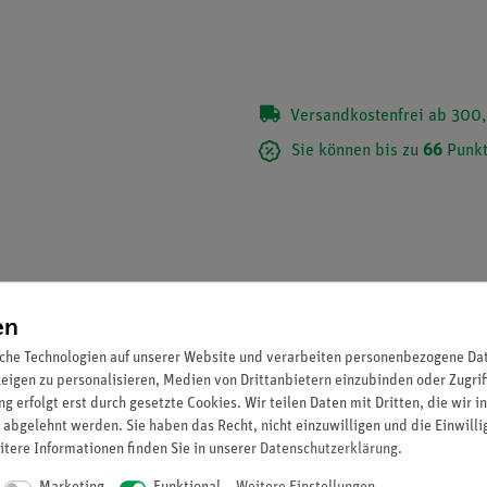
Versandkostenfrei ab 300,
Sie können bis zu
66
Punkt
en
che Technologien auf unserer Website und verarbeiten personenbezogene Date
zeigen zu personalisieren, Medien von Drittanbietern einzubinden oder Zugrif
g erfolgt erst durch gesetzte Cookies. Wir teilen Daten mit Dritten, die wir 
 abgelehnt werden. Sie haben das Recht, nicht einzuwilligen und die Einwill
itere Informationen finden Sie in unserer
Daten­schutz­erklärung
.
chmesser: 50...120 mm.