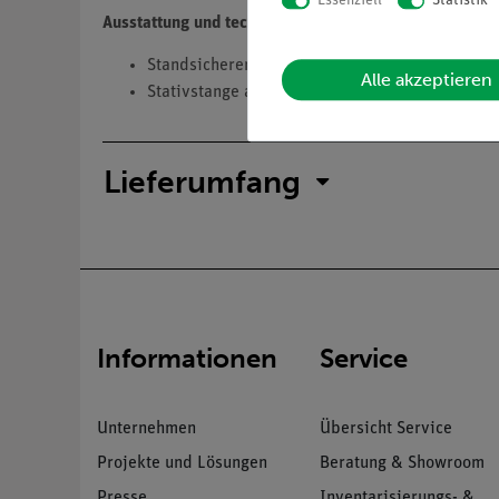
Essenziell
Statistik
Ausstattung und technische Daten
Standsicherer Stativfuß aus Kunststoff mit Meta
Alle akzeptieren
Stativstange aus Edelstahl, Länge: 500 mm, D
Lieferumfang
Informationen
Service
Unternehmen
Übersicht Service
Projekte und Lösungen
Beratung & Showroom
Presse
Inventarisierungs- &