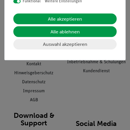
Funktional
Weitere Einstellungen
Informationen
Service
Alle akzeptieren
Unternehmen
Übersicht Service
Alle ablehnen
Projekte und Lösungen
Beratung & Showroom
Auswahl akzeptieren
Presse
Inventarisierungs- &
Einräumservice
Stellenangebote
Inbetriebnahme & Schulungen
Kontakt
Kundendienst
Hinweisgeberschutz
Datenschutz
Impressum
AGB
Download &
Support
Social Media