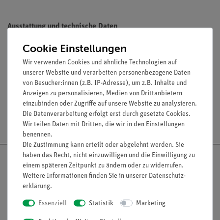
Ausstattung und technische Daten
ungepudert
Cookie Einstellungen
frei von Latexprotein
Wir verwenden Cookies und ähnliche Technologien auf
Größe: 6/7 (klein)
unserer Website und verarbeiten personenbezogene Daten
von Besucher:innen (z.B. IP-Adresse), um z.B. Inhalte und
Anzeigen zu personalisieren, Medien von Drittanbietern
einzubinden oder Zugriffe auf unsere Website zu analysieren.
Die Datenverarbeitung erfolgt erst durch gesetzte Cookies.
Versandkostenfrei ab 300,- €
Wir teilen Daten mit Dritten, die wir in den Einstellungen
benennen.
Die Zustimmung kann erteilt oder abgelehnt werden. Sie
haben das Recht, nicht einzuwilligen und die Einwilligung zu
einem späteren Zeitpunkt zu ändern oder zu widerrufen.
Weitere Informationen finden Sie in unserer
Daten­schutz­
erklärung
.
Nach oben
Essenziell
Statistik
Marketing