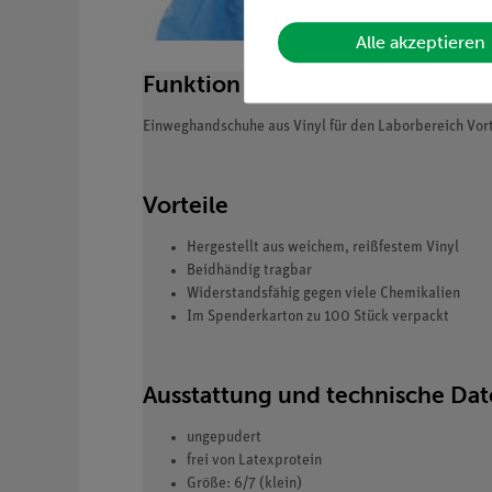
Alle akzeptieren
Funktion und Verwendung
Einweghandschuhe aus Vinyl für den Laborbereich Vort
Vorteile
Hergestellt aus weichem, reißfestem Vinyl
Beidhändig tragbar
Widerstandsfähig gegen viele Chemikalien
Im Spenderkarton zu 100 Stück verpackt
Ausstattung und technische Da
ungepudert
frei von Latexprotein
Größe: 6/7 (klein)