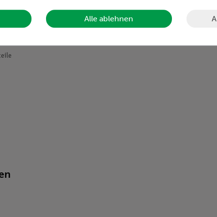
A
Alle ablehnen
eile
ten